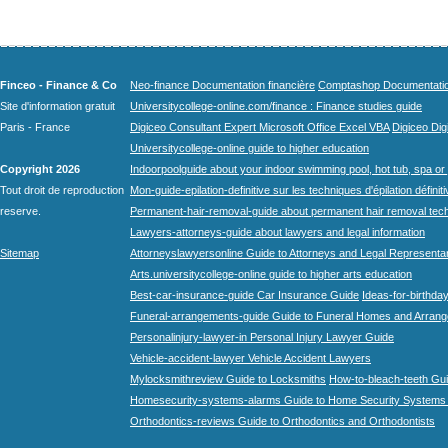
Finceo - Finance & Co
Neo-finance Documentation financière
Comptashop Documentation 
Site d'information gratuit
Universitycollege-online.com/finance : Finance studies guide
Paris - France
Digiceo Consultant Expert Microsoft Office Excel VBA
Digiceo Digi
Universitycollege-online guide to higher education
Copyright 2026
Indoorpoolguide about your indoor swimming pool, hot tub, spa or 
Tout droit de reproduction
Mon-guide-epilation-definitive sur les techniques d'épilation définit
reserve.
Permanent-hair-removal-guide about permanent hair removal tec
Lawyers-attorneys-guide about lawyers and legal information
Sitemap
Attorneyslawyersonline Guide to Attorneys and Legal Representa
Arts.universitycollege-online guide to higher arts education
Best-car-insurance-guide Car Insurance Guide
Ideas-for-birthday
Funeral-arrangements-guide Guide to Funeral Homes and Arran
Personalinjury-lawyer-in Personal Injury Lawyer Guide
Vehicle-accident-lawyer Vehicle Accident Lawyers
Mylocksmithreview Guide to Locksmiths
How-to-bleach-teeth Gui
Homesecurity-systems-alarms Guide to Home Security Systems
Orthodontics-reviews Guide to Orthodontics and Orthodontists