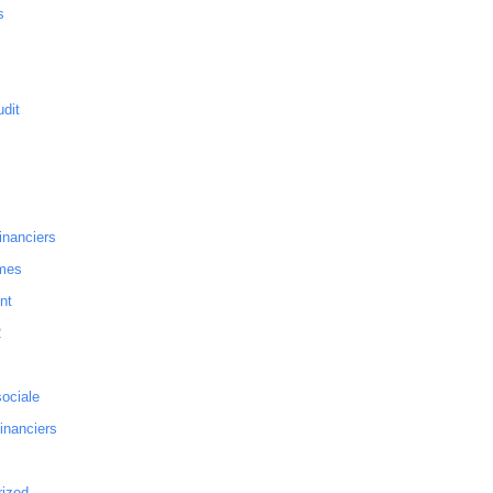
s
dit
inanciers
mes
nt
2
sociale
financiers
rized