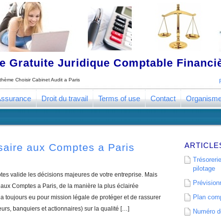
 Gratuite Juridique Comptable Financ
e thème
Choisir Cabinet Audit a Paris
ssurance
Droit du travail
Terms of use
Contact
Organism
ARTICLE
saire aux Comptes a Paris
Trésorerie
pilotage
s valide les décisions majeures de votre entreprise. Mais
Prévisionn
ux Comptes a Paris, de la manière la plus éclairée
Plan comp
 toujours eu pour mission légale de protéger et de rassurer
eurs, banquiers et actionnaires) sur la qualité […]
Numéro de