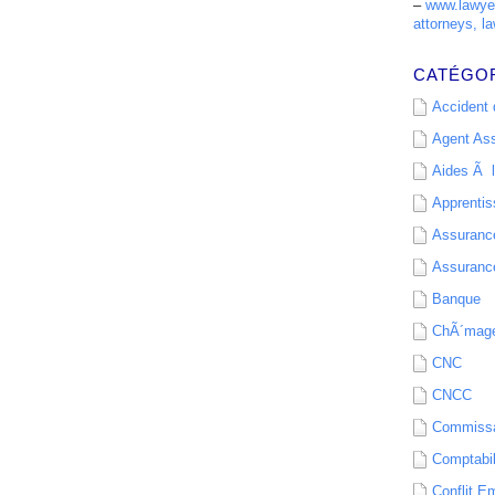
–
www.lawyer
attorneys, la
CATÉGO
Accident d
Agent As
Aides Ã l
Apprenti
Assurance
Assurance
Banque
ChÃ´mag
CNC
CNCC
Commissa
Comptabil
Conflit E