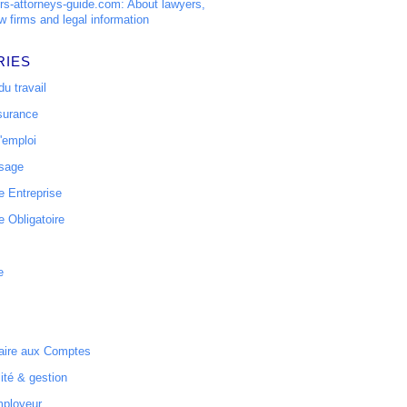
s-attorneys-guide.com: About lawyers,
w firms and legal information
RIES
u travail
surance
'emploi
ssage
 Entreprise
 Obligatoire
e
ire aux Comptes
ité & gestion
mployeur