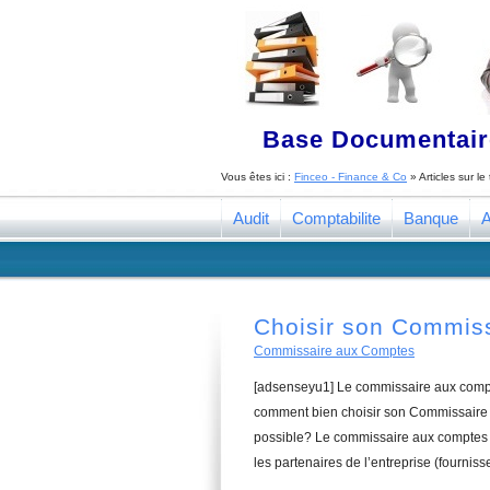
Base Documentaire
Vous êtes ici :
Finceo - Finance & Co
» Articles sur l
Audit
Comptabilite
Banque
A
Choisir son Commis
Commissaire aux Comptes
[adsenseyu1] Le commissaire aux compte
comment bien choisir son Commissaire a
possible? Le commissaire aux comptes a
les partenaires de l’entreprise (fourniss