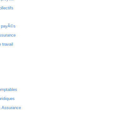
ollectifs
 payÃ©s
ssurance
 travail
omptables
ridiques
& Assurance