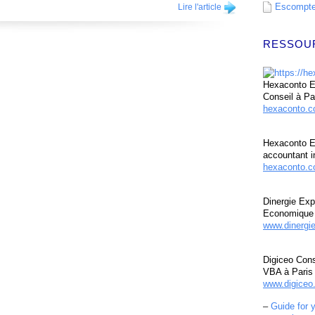
Escompte 
Lire l'article
RESSOU
Hexaconto Ex
Conseil à Pa
hexaconto.
Hexaconto E
accountant i
hexaconto.c
Dinergie Exp
Economique 
www.dinergi
Digiceo Cons
VBA à Paris
www.digiceo.
–
Guide for 