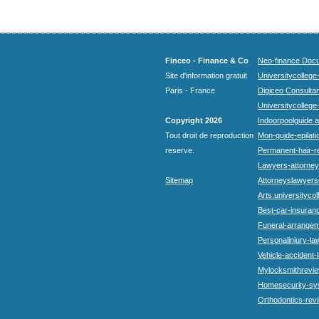
Finceo - Finance & Co
Neo-finance Docu
Site d'information gratuit
Universitycollege
Paris - France
Digiceo Consultan
Universitycollege
Copyright 2026
Indoorpoolguide a
Tout droit de reproduction
Mon-guide-epilatio
reserve.
Permanent-hair-r
Lawyers-attorneys
Sitemap
Attorneyslawyers
Arts.universitycol
Best-car-insuran
Funeral-arrangem
Personalinjury-la
Vehicle-accident-
Mylocksmithrevie
Homesecurity-sy
Orthodontics-rev