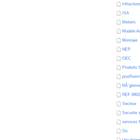
Infraction
ISA
Metiers
Modele Au
Monnaie
NEP
OEC
Produits f
prud'hom
RÃ¨gleme
REF 990
Secteur
Securite 
services 
Sic
Uncatego