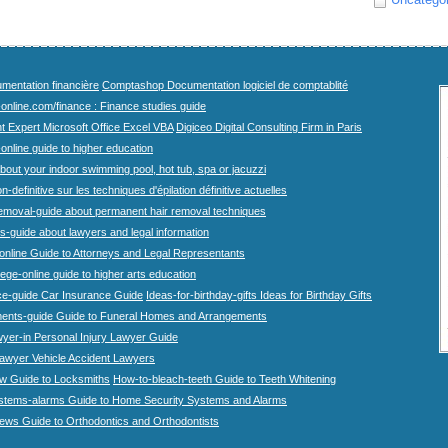
mentation financière
Comptashop Documentation logiciel de comptablité
-online.com/finance : Finance studies guide
t Expert Microsoft Office Excel VBA
Digiceo Digital Consulting Firm in Paris
-online guide to higher education
bout your indoor swimming pool, hot tub, spa or jacuzzi
n-definitive sur les techniques d'épilation définitive actuelles
emoval-guide about permanent hair removal techniques
-guide about lawyers and legal information
online Guide to Attorneys and Legal Representants
lege-online guide to higher arts education
ce-guide Car Insurance Guide
Ideas-for-birthday-gifts Ideas for Birthday Gifts
ents-guide Guide to Funeral Homes and Arrangements
wyer-in Personal Injury Lawyer Guide
lawyer Vehicle Accident Lawyers
w Guide to Locksmiths
How-to-bleach-teeth Guide to Teeth Whitening
stems-alarms Guide to Home Security Systems and Alarms
iews Guide to Orthodontics and Orthodontists