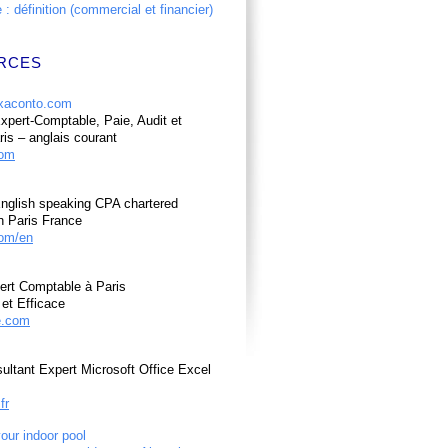
: définition (commercial et financier)
RCES
pert-Comptable, Paie, Audit et
ris – anglais courant
com
nglish speaking CPA chartered
n Paris France
om/en
ert Comptable à Paris
et Efficace
e.com
ultant Expert Microsoft Office Excel
fr
your indoor pool