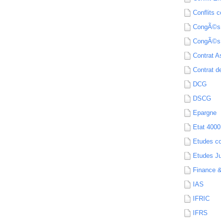
Conflits c
CongÃ©s
CongÃ©s
Contrat A
Contrat de
DCG
DSCG
Epargne
Etat 4000
Etudes c
Etudes Ju
Finance 
IAS
IFRIC
IFRS