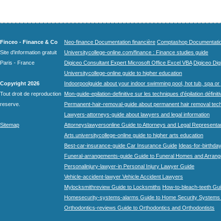
Finceo - Finance & Co
Neo-finance Documentation financière
Comptashop Documentation 
Site d'information gratuit
Universitycollege-online.com/finance : Finance studies guide
Paris - France
Digiceo Consultant Expert Microsoft Office Excel VBA
Digiceo Digi
Universitycollege-online guide to higher education
Copyright 2026
Indoorpoolguide about your indoor swimming pool, hot tub, spa or 
Tout droit de reproduction
Mon-guide-epilation-definitive sur les techniques d'épilation définit
reserve.
Permanent-hair-removal-guide about permanent hair removal tec
Lawyers-attorneys-guide about lawyers and legal information
Sitemap
Attorneyslawyersonline Guide to Attorneys and Legal Representa
Arts.universitycollege-online guide to higher arts education
Best-car-insurance-guide Car Insurance Guide
Ideas-for-birthday
Funeral-arrangements-guide Guide to Funeral Homes and Arran
Personalinjury-lawyer-in Personal Injury Lawyer Guide
Vehicle-accident-lawyer Vehicle Accident Lawyers
Mylocksmithreview Guide to Locksmiths
How-to-bleach-teeth Gui
Homesecurity-systems-alarms Guide to Home Security Systems
Orthodontics-reviews Guide to Orthodontics and Orthodontists