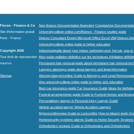
Finceo - Finance & Co
Neo-finance Documentation financière
Comptashop Documentation 
Site d'information gratuit
Universitycollege-online.com/finance : Finance studies guide
Paris - France
Digiceo Consultant Expert Microsoft Office Excel VBA
Digiceo Digi
Universitycollege-online guide to higher education
Copyright 2026
Indoorpoolguide about your indoor swimming pool, hot tub, spa or 
Tout droit de reproduction
Mon-guide-epilation-definitive sur les techniques d'épilation définit
reserve.
Permanent-hair-removal-guide about permanent hair removal tec
Lawyers-attorneys-guide about lawyers and legal information
Sitemap
Attorneyslawyersonline Guide to Attorneys and Legal Representa
Arts.universitycollege-online guide to higher arts education
Best-car-insurance-guide Car Insurance Guide
Ideas-for-birthday
Funeral-arrangements-guide Guide to Funeral Homes and Arran
Personalinjury-lawyer-in Personal Injury Lawyer Guide
Vehicle-accident-lawyer Vehicle Accident Lawyers
Mylocksmithreview Guide to Locksmiths
How-to-bleach-teeth Gui
Homesecurity-systems-alarms Guide to Home Security Systems
Orthodontics-reviews Guide to Orthodontics and Orthodontists