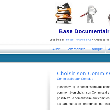
Base Documentaire
Vous êtes ici :
Finceo - Finance & Co
» Articles sur l
Audit
Comptabilite
Banque
A
Choisir son Commis
Commissaire aux Comptes
[adsenseyu1] Le commissaire aux compte
comment bien choisir son Commissaire 
possible? Le commissaire aux comptes a
les partenaires de l’entreprise (fourniss