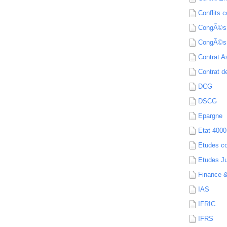
Conflits c
CongÃ©s
CongÃ©s
Contrat A
Contrat de
DCG
DSCG
Epargne
Etat 4000
Etudes c
Etudes Ju
Finance 
IAS
IFRIC
IFRS