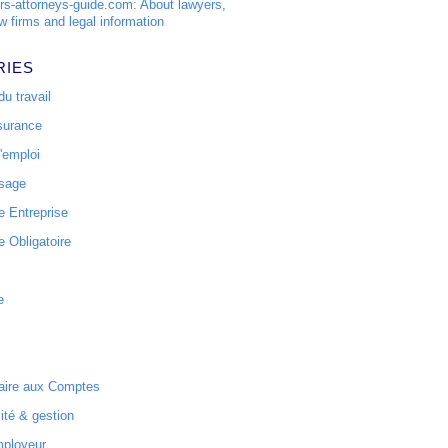
s-attorneys-guide.com: About lawyers,
w firms and legal information
RIES
u travail
surance
'emploi
ssage
 Entreprise
 Obligatoire
e
ire aux Comptes
ité & gestion
mployeur