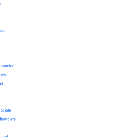
s
dit
inanciers
mes
nt
2
sociale
financiers
rized