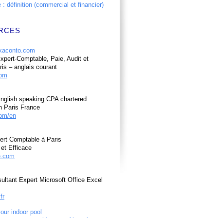
: définition (commercial et financier)
RCES
pert-Comptable, Paie, Audit et
ris – anglais courant
com
nglish speaking CPA chartered
n Paris France
om/en
ert Comptable à Paris
et Efficace
e.com
ultant Expert Microsoft Office Excel
fr
your indoor pool