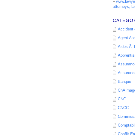
–
www.lawyer
attorneys, la
CATÉGO
Accident d
Agent As
Aides Ã l
Apprenti
Assurance
Assurance
Banque
ChÃ´mag
CNC
CNCC
Commissa
Comptabil
Conflit E