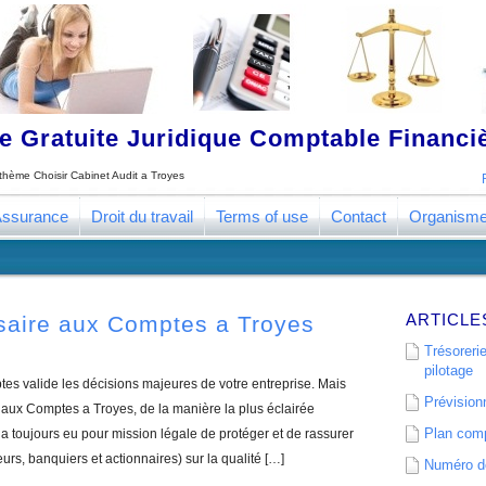
 Gratuite Juridique Comptable Financ
e thème
Choisir Cabinet Audit a Troyes
ssurance
Droit du travail
Terms of use
Contact
Organism
ARTICLE
saire aux Comptes a Troyes
Trésorerie
pilotage
s valide les décisions majeures de votre entreprise. Mais
Prévisionn
aux Comptes a Troyes, de la manière la plus éclairée
Plan comp
 toujours eu pour mission légale de protéger et de rassurer
eurs, banquiers et actionnaires) sur la qualité […]
Numéro de