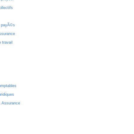
ollectifs
 payÃ©s
ssurance
 travail
omptables
ridiques
& Assurance