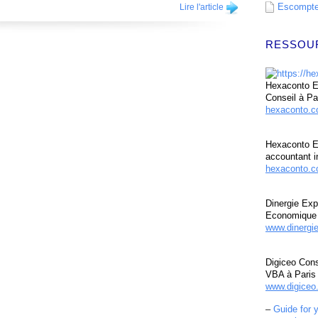
Escompte 
Lire l'article
RESSOU
Hexaconto Ex
Conseil à Pa
hexaconto.
Hexaconto E
accountant i
hexaconto.c
Dinergie Exp
Economique 
www.dinergi
Digiceo Cons
VBA à Paris
www.digiceo.
–
Guide for 