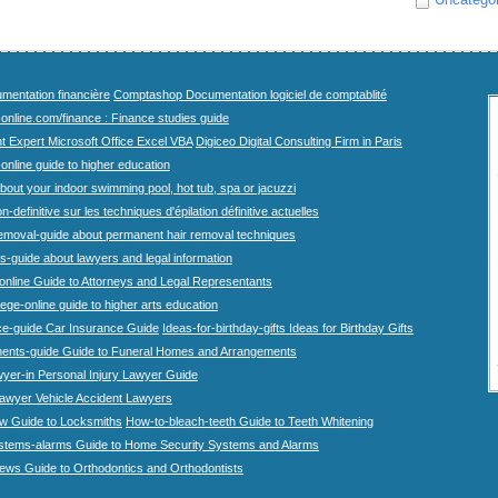
mentation financière
Comptashop Documentation logiciel de comptablité
-online.com/finance : Finance studies guide
t Expert Microsoft Office Excel VBA
Digiceo Digital Consulting Firm in Paris
-online guide to higher education
bout your indoor swimming pool, hot tub, spa or jacuzzi
n-definitive sur les techniques d'épilation définitive actuelles
emoval-guide about permanent hair removal techniques
-guide about lawyers and legal information
online Guide to Attorneys and Legal Representants
lege-online guide to higher arts education
ce-guide Car Insurance Guide
Ideas-for-birthday-gifts Ideas for Birthday Gifts
ents-guide Guide to Funeral Homes and Arrangements
wyer-in Personal Injury Lawyer Guide
lawyer Vehicle Accident Lawyers
w Guide to Locksmiths
How-to-bleach-teeth Guide to Teeth Whitening
stems-alarms Guide to Home Security Systems and Alarms
iews Guide to Orthodontics and Orthodontists