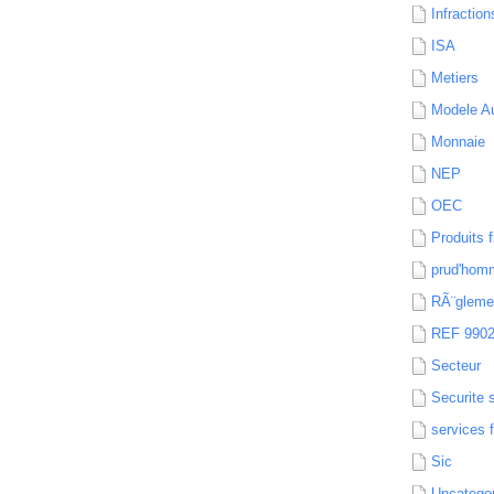
Infraction
ISA
Metiers
Modele Au
Monnaie
NEP
OEC
Produits f
prud'hom
RÃ¨gleme
REF 990
Secteur
Securite 
services 
Sic
Uncatego