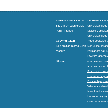
Finceo - Finance & Co
Neo-finance Docu
Site d'information gratuit
Universitycollege
Paris - France
Digiceo Consultan
Universitycollege
Copyright 2026
Indoorpoolguide a
Tout droit de reproduction
Mon-guide-epilatio
reserve.
Permanent-hair-r
Lawyers-attorneys
Sitemap
Attorneyslawyers
Arts.universitycol
Best-car-insuran
Funeral-arrangem
Personalinjury-la
Vehicle-accident-
Mylocksmithrevie
Homesecurity-sy
Orthodontics-rev