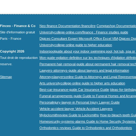
Finceo - Finance & Co
Neo-finance Documentation financière
Comptashop Documentation 
Site d'information gratuit
Universitycollege-online.com/finance : Finance studies guide
Paris - France
Digiceo Consultant Expert Microsoft Office Excel VBA
Digiceo Digi
Universitycollege-online guide to higher education
Copyright 2026
Indoorpoolguide about your indoor swimming pool, hot tub, spa or 
Tout droit de reproduction
Mon-guide-epilation-definitive sur les techniques d'épilation définit
reserve.
Permanent-hair-removal-guide about permanent hair removal tec
Lawyers-attorneys-guide about lawyers and legal information
Sitemap
Attorneyslawyersonline Guide to Attorneys and Legal Representa
Arts.universitycollege-online guide to higher arts education
Best-car-insurance-guide Car Insurance Guide
Ideas-for-birthday
Funeral-arrangements-guide Guide to Funeral Homes and Arran
Personalinjury-lawyer-in Personal Injury Lawyer Guide
Vehicle-accident-lawyer Vehicle Accident Lawyers
Mylocksmithreview Guide to Locksmiths
How-to-bleach-teeth Gui
Homesecurity-systems-alarms Guide to Home Security Systems
Orthodontics-reviews Guide to Orthodontics and Orthodontists