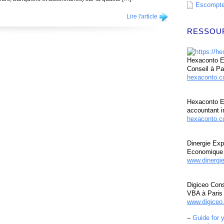
Escompte 
Lire l'article
RESSOU
Hexaconto Ex
Conseil à Pa
hexaconto.
Hexaconto E
accountant i
hexaconto.c
Dinergie Exp
Economique 
www.dinergi
Digiceo Cons
VBA à Paris
www.digiceo.
–
Guide for 