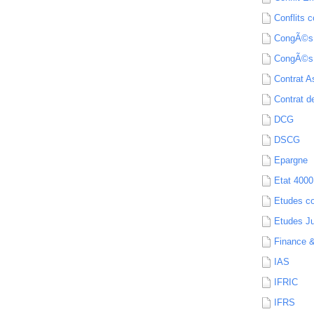
Conflits c
CongÃ©s
CongÃ©s
Contrat A
Contrat de
DCG
DSCG
Epargne
Etat 4000
Etudes c
Etudes Ju
Finance 
IAS
IFRIC
IFRS