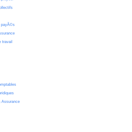
ollectifs
 payÃ©s
ssurance
 travail
omptables
ridiques
& Assurance