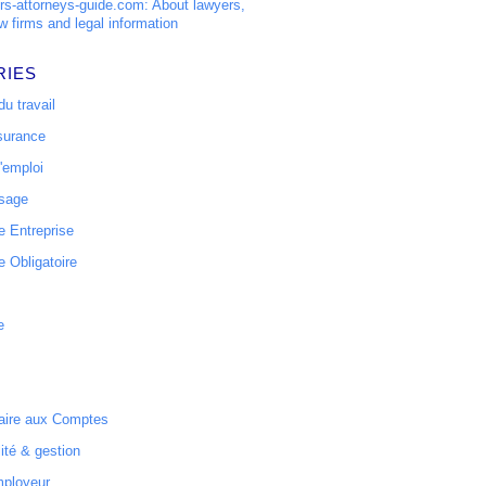
s-attorneys-guide.com: About lawyers,
w firms and legal information
RIES
u travail
surance
'emploi
ssage
 Entreprise
 Obligatoire
e
ire aux Comptes
ité & gestion
mployeur