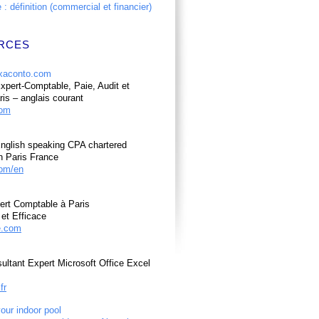
: définition (commercial et financier)
RCES
pert-Comptable, Paie, Audit et
ris – anglais courant
com
nglish speaking CPA chartered
n Paris France
om/en
ert Comptable à Paris
et Efficace
e.com
ultant Expert Microsoft Office Excel
fr
your indoor pool