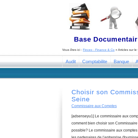
Base Documentaire
Vous êtes ici :
Finceo - Finance & Co
» Articles sur l
Audit
Comptabilite
Banque
A
Choisir son Commiss
Seine
Commissaire aux Comptes
[adsenseyu1] Le commissaire aux compte
comment bien choisir son Commissaire a
possible? Le commissaire aux comptes a
les partenaires de l’entreprise (fourniss