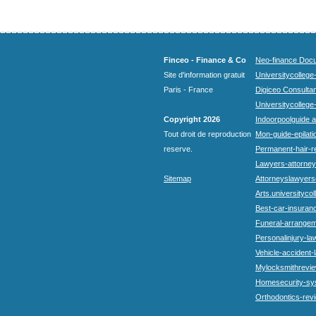
Finceo - Finance & Co
Neo-finance Docu
Site d'information gratuit
Universitycollege
Paris - France
Digiceo Consultan
Universitycollege
Copyright 2026
Indoorpoolguide a
Tout droit de reproduction
Mon-guide-epilatio
reserve.
Permanent-hair-r
Lawyers-attorneys
Sitemap
Attorneyslawyers
Arts.universitycol
Best-car-insuran
Funeral-arrangem
Personalinjury-la
Vehicle-accident-
Mylocksmithrevie
Homesecurity-sy
Orthodontics-rev