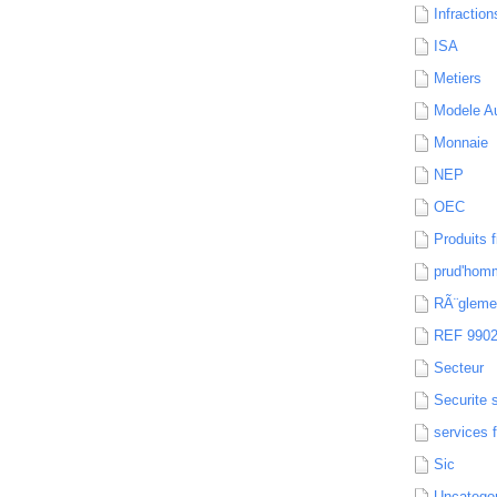
Infraction
ISA
Metiers
Modele Au
Monnaie
NEP
OEC
Produits f
prud'hom
RÃ¨gleme
REF 990
Secteur
Securite 
services 
Sic
Uncatego