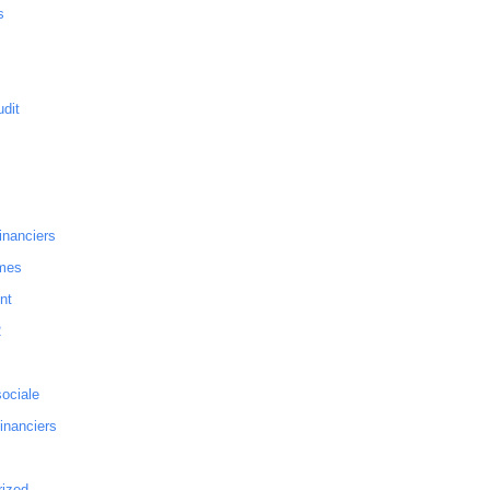
s
dit
inanciers
mes
nt
2
sociale
financiers
rized