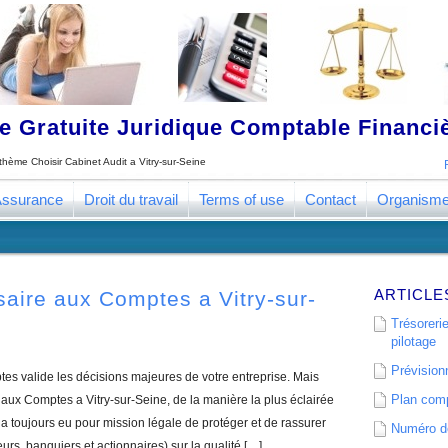
 Gratuite Juridique Comptable Financ
e thème
Choisir Cabinet Audit a Vitry-sur-Seine
ssurance
Droit du travail
Terms of use
Contact
Organism
ARTICLE
aire aux Comptes a Vitry-sur-
Trésorerie
pilotage
Prévisionn
s valide les décisions majeures de votre entreprise. Mais
Plan comp
ux Comptes a Vitry-sur-Seine, de la manière la plus éclairée
 toujours eu pour mission légale de protéger et de rassurer
Numéro de
eurs, banquiers et actionnaires) sur la qualité […]