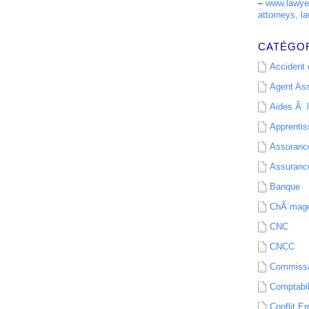
–
www.lawyer
attorneys, la
CATÉGO
Accident d
Agent As
Aides Ã l
Apprenti
Assurance
Assurance
Banque
ChÃ´mag
CNC
CNCC
Commissa
Comptabil
Conflit E