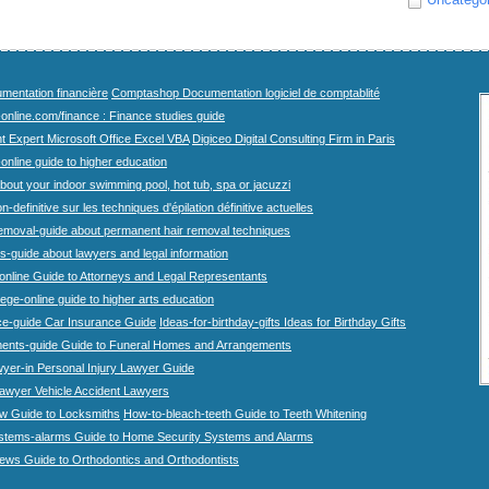
mentation financière
Comptashop Documentation logiciel de comptablité
-online.com/finance : Finance studies guide
t Expert Microsoft Office Excel VBA
Digiceo Digital Consulting Firm in Paris
-online guide to higher education
bout your indoor swimming pool, hot tub, spa or jacuzzi
n-definitive sur les techniques d'épilation définitive actuelles
emoval-guide about permanent hair removal techniques
-guide about lawyers and legal information
online Guide to Attorneys and Legal Representants
lege-online guide to higher arts education
ce-guide Car Insurance Guide
Ideas-for-birthday-gifts Ideas for Birthday Gifts
ents-guide Guide to Funeral Homes and Arrangements
wyer-in Personal Injury Lawyer Guide
lawyer Vehicle Accident Lawyers
w Guide to Locksmiths
How-to-bleach-teeth Guide to Teeth Whitening
stems-alarms Guide to Home Security Systems and Alarms
iews Guide to Orthodontics and Orthodontists