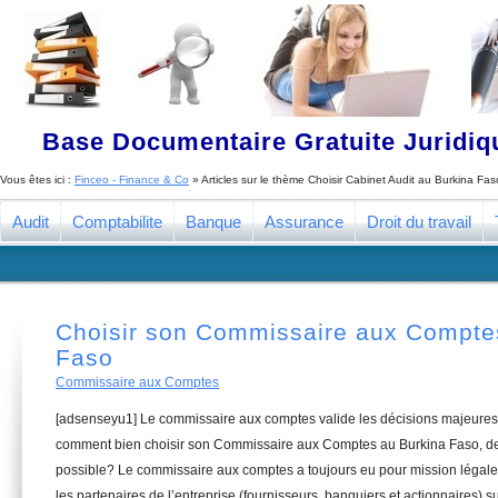
Base Documentaire Gratuite Juridi
Vous êtes ici :
Finceo - Finance & Co
» Articles sur le thème
Choisir Cabinet Audit au Burkina Fas
Audit
Comptabilite
Banque
Assurance
Droit du travail
Choisir son Commissaire aux Compte
Faso
Commissaire aux Comptes
[adsenseyu1] Le commissaire aux comptes valide les décisions majeures 
comment bien choisir son Commissaire aux Comptes au Burkina Faso, de 
possible? Le commissaire aux comptes a toujours eu pour mission légale 
les partenaires de l’entreprise (fournisseurs, banquiers et actionnaires) su