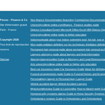
Finceo - Finance & Co
Neo-finance Documentation financière
Comptashop Documentation 
Site d'information gratuit
Universitycollege-online.com/finance : Finance studies guide
Paris - France
Digiceo Consultant Expert Microsoft Office Excel VBA
Digiceo Digi
Universitycollege-online guide to higher education
Copyright 2026
Indoorpoolguide about your indoor swimming pool, hot tub, spa or 
Tout droit de reproduction
Mon-guide-epilation-definitive sur les techniques d'épilation définit
reserve.
Permanent-hair-removal-guide about permanent hair removal tec
Lawyers-attorneys-guide about lawyers and legal information
Sitemap
Attorneyslawyersonline Guide to Attorneys and Legal Representa
Arts.universitycollege-online guide to higher arts education
Best-car-insurance-guide Car Insurance Guide
Ideas-for-birthday
Funeral-arrangements-guide Guide to Funeral Homes and Arran
Personalinjury-lawyer-in Personal Injury Lawyer Guide
Vehicle-accident-lawyer Vehicle Accident Lawyers
Mylocksmithreview Guide to Locksmiths
How-to-bleach-teeth Gui
Homesecurity-systems-alarms Guide to Home Security Systems
Orthodontics-reviews Guide to Orthodontics and Orthodontists