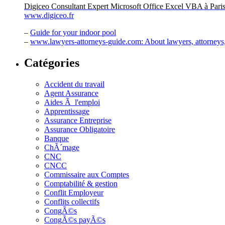
Digiceo Consultant Expert Microsoft Office Excel VBA à Pari
www.digiceo.fr
–
Guide for your indoor pool
–
www.lawyers-attorneys-guide.com: About lawyers, attorneys, 
Catégories
Accident du travail
Agent Assurance
Aides Ã l'emploi
Apprentissage
Assurance Entreprise
Assurance Obligatoire
Banque
ChÃ´mage
CNC
CNCC
Commissaire aux Comptes
Comptabilité & gestion
Conflit Employeur
Conflits collectifs
CongÃ©s
CongÃ©s payÃ©s