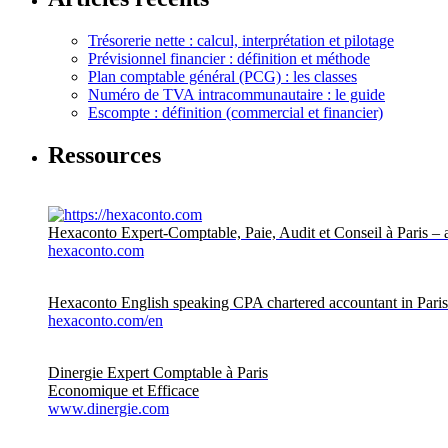
Trésorerie nette : calcul, interprétation et pilotage
Prévisionnel financier : définition et méthode
Plan comptable général (PCG) : les classes
Numéro de TVA intracommunautaire : le guide
Escompte : définition (commercial et financier)
Ressources
Hexaconto Expert-Comptable, Paie, Audit et Conseil à Paris – 
hexaconto.com
Hexaconto English speaking CPA chartered accountant in Pari
hexaconto.com/en
Dinergie Expert Comptable à Paris
Economique et Efficace
www.dinergie.com