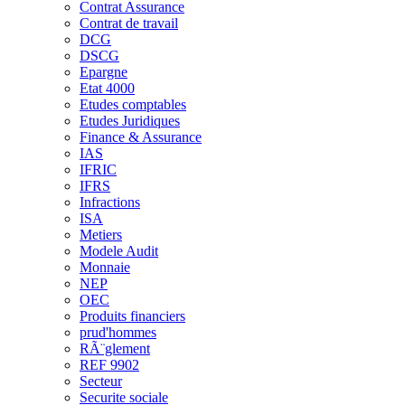
Contrat Assurance
Contrat de travail
DCG
DSCG
Epargne
Etat 4000
Etudes comptables
Etudes Juridiques
Finance & Assurance
IAS
IFRIC
IFRS
Infractions
ISA
Metiers
Modele Audit
Monnaie
NEP
OEC
Produits financiers
prud'hommes
RÃ¨glement
REF 9902
Secteur
Securite sociale