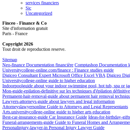
services financiers
Sic
Uncategorized
Finceo - Finance & Co
Site d'information gratuit
Paris - France
Copyright 2026
Tout droit de reproduction reserve.
Sitemap
Neo-finance Documentation financière
Comptashop Documentation log
Universitycollege-online.com/finance : Finance studies guide
Digiceo Consultant Expert Microsoft Office Excel VBA
Digiceo Digi
Universitycollege-online guide to higher education
Indoorpoolguide about your indoor swimming pool, hot tub, spa or ja
Mon-guide-epilation-definitive sur les techniques d'épilation définitive
Permanent-hair-removal-guide about permanent hair removal techniq
Lawyers-attorneys-guide about lawyers and legal information
Attorneyslawyersonline Guide to Attorneys and Legal Representants
Arts.universitycollege-online guide to higher arts education
Best-car-insurance-guide Car Insurance Guide
Ideas-for-birthday-gift
Funeral-arrangements-guide Guide to Funeral Homes and Arrangeme
Personalinjury-lawyer-in Personal Injury Lawyer Guide