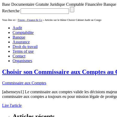
Base Documentaire Gratuite Juridique Comptable Financière Banque
Recherche
Vous êtes ici :
Finceo - Finance & Co
» Articles sur le thème
Choisir Cabinet Audit au Congo
Audit
Comptabilite
Banque
Assurance
Droit du travail
Terms of use
Contact
Organismes
Choisir son Commissaire aux Comptes au
Commissaire aux Comptes
[adsenseyu1] Le commissaire aux comptes valide les décisions majeur
commissaire aux comptes a toujours eu pour mission légale de protéger e
Lire l'article
Articles récents