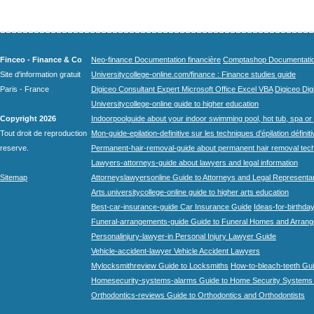
Finceo - Finance & Co
Neo-finance Documentation financière
Comptashop Documentation 
Site d'information gratuit
Universitycollege-online.com/finance : Finance studies guide
Paris - France
Digiceo Consultant Expert Microsoft Office Excel VBA
Digiceo Digi
Universitycollege-online guide to higher education
Copyright 2026
Indoorpoolguide about your indoor swimming pool, hot tub, spa or 
Tout droit de reproduction
Mon-guide-epilation-definitive sur les techniques d'épilation définit
reserve.
Permanent-hair-removal-guide about permanent hair removal tec
Lawyers-attorneys-guide about lawyers and legal information
Sitemap
Attorneyslawyersonline Guide to Attorneys and Legal Representa
Arts.universitycollege-online guide to higher arts education
Best-car-insurance-guide Car Insurance Guide
Ideas-for-birthday
Funeral-arrangements-guide Guide to Funeral Homes and Arran
Personalinjury-lawyer-in Personal Injury Lawyer Guide
Vehicle-accident-lawyer Vehicle Accident Lawyers
Mylocksmithreview Guide to Locksmiths
How-to-bleach-teeth Gui
Homesecurity-systems-alarms Guide to Home Security Systems
Orthodontics-reviews Guide to Orthodontics and Orthodontists