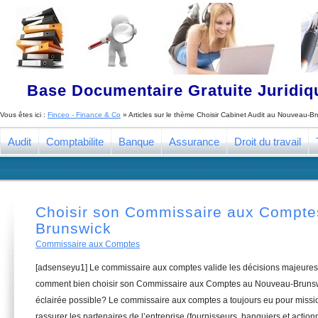
Base Documentaire Gratuite Juridi
Vous êtes ici :
Finceo - Finance & Co
» Articles sur le thème
Choisir Cabinet Audit au Nouveau-Br
Audit
Comptabilite
Banque
Assurance
Droit du travail
Choisir son Commissaire aux Compte
Brunswick
Commissaire aux Comptes
[adsenseyu1] Le commissaire aux comptes valide les décisions majeures 
comment bien choisir son Commissaire aux Comptes au Nouveau-Brunswi
éclairée possible? Le commissaire aux comptes a toujours eu pour missio
rassurer les partenaires de l’entreprise (fournisseurs, banquiers et actionn