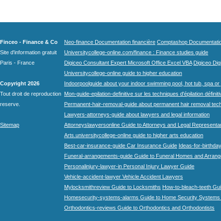
Finceo - Finance & Co
Neo-finance Documentation financière
Comptashop Documentation 
Site d'information gratuit
Universitycollege-online.com/finance : Finance studies guide
Paris - France
Digiceo Consultant Expert Microsoft Office Excel VBA
Digiceo Digi
Universitycollege-online guide to higher education
Copyright 2026
Indoorpoolguide about your indoor swimming pool, hot tub, spa or 
Tout droit de reproduction
Mon-guide-epilation-definitive sur les techniques d'épilation définit
reserve.
Permanent-hair-removal-guide about permanent hair removal tec
Lawyers-attorneys-guide about lawyers and legal information
Sitemap
Attorneyslawyersonline Guide to Attorneys and Legal Representa
Arts.universitycollege-online guide to higher arts education
Best-car-insurance-guide Car Insurance Guide
Ideas-for-birthday
Funeral-arrangements-guide Guide to Funeral Homes and Arran
Personalinjury-lawyer-in Personal Injury Lawyer Guide
Vehicle-accident-lawyer Vehicle Accident Lawyers
Mylocksmithreview Guide to Locksmiths
How-to-bleach-teeth Gui
Homesecurity-systems-alarms Guide to Home Security Systems
Orthodontics-reviews Guide to Orthodontics and Orthodontists