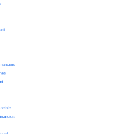
s
dit
inanciers
mes
nt
2
sociale
financiers
rized