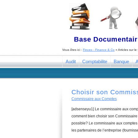
Base Documentaire
Vous êtes ici :
Finceo - Finance & Co
» Articles sur l
Audit
Comptabilite
Banque
A
Choisir son Commis
Commissaire aux Comptes
[adsenseyu1] Le commissaire aux compte
comment bien choisir son Commissaire 
possible? Le commissaire aux comptes a
les partenaires de l’entreprise (fourniss