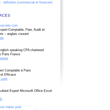
: définition (commercial et financier)
RCES
pert-Comptable, Paie, Audit et
ris – anglais courant
com
nglish speaking CPA chartered
n Paris France
om/en
ert Comptable à Paris
et Efficace
e.com
ultant Expert Microsoft Office Excel
fr
your indoor pool