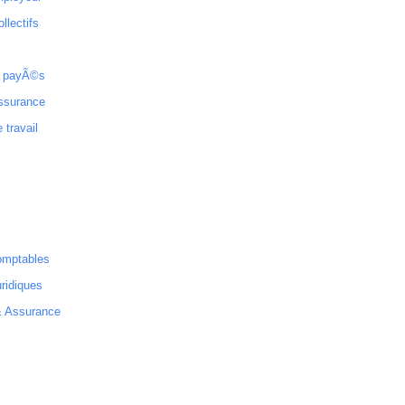
ollectifs
 payÃ©s
ssurance
 travail
omptables
ridiques
& Assurance