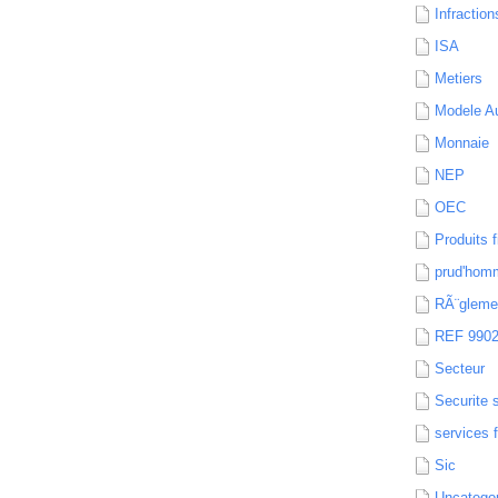
Infraction
ISA
Metiers
Modele Au
Monnaie
NEP
OEC
Produits f
prud'hom
RÃ¨gleme
REF 990
Secteur
Securite 
services 
Sic
Uncatego