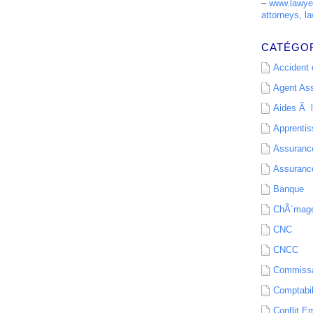
–
www.lawyer
attorneys, la
CATÉGO
Accident d
Agent As
Aides Ã l
Apprenti
Assurance
Assurance
Banque
ChÃ´mag
CNC
CNCC
Commissa
Comptabil
Conflit E