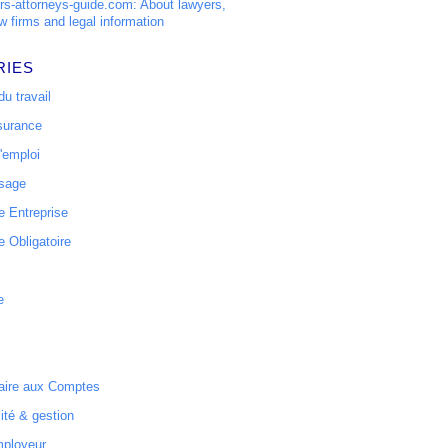
s-attorneys-guide.com: About lawyers,
w firms and legal information
RIES
u travail
surance
'emploi
ssage
 Entreprise
 Obligatoire
e
ire aux Comptes
ité & gestion
mployeur