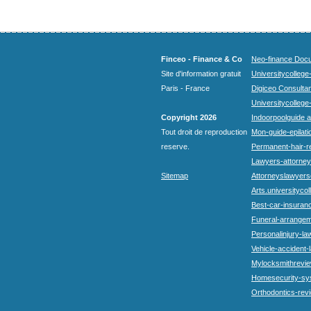
Finceo - Finance & Co
Neo-finance Docu
Site d'information gratuit
Universitycollege
Paris - France
Digiceo Consultan
Universitycollege
Copyright 2026
Indoorpoolguide a
Tout droit de reproduction
Mon-guide-epilatio
reserve.
Permanent-hair-r
Lawyers-attorneys
Sitemap
Attorneyslawyers
Arts.universitycol
Best-car-insuran
Funeral-arrangem
Personalinjury-la
Vehicle-accident-
Mylocksmithrevie
Homesecurity-sy
Orthodontics-rev