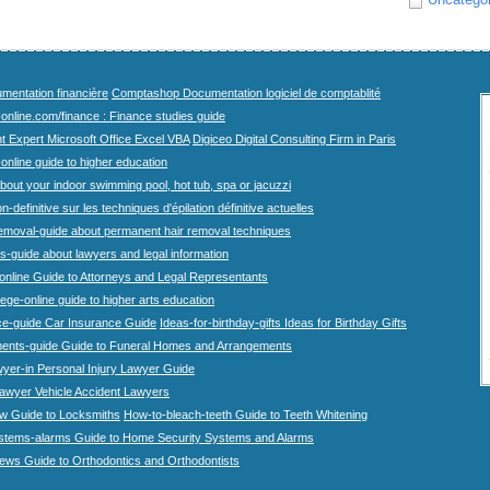
mentation financière
Comptashop Documentation logiciel de comptablité
-online.com/finance : Finance studies guide
t Expert Microsoft Office Excel VBA
Digiceo Digital Consulting Firm in Paris
-online guide to higher education
bout your indoor swimming pool, hot tub, spa or jacuzzi
n-definitive sur les techniques d'épilation définitive actuelles
emoval-guide about permanent hair removal techniques
-guide about lawyers and legal information
online Guide to Attorneys and Legal Representants
lege-online guide to higher arts education
ce-guide Car Insurance Guide
Ideas-for-birthday-gifts Ideas for Birthday Gifts
ents-guide Guide to Funeral Homes and Arrangements
wyer-in Personal Injury Lawyer Guide
lawyer Vehicle Accident Lawyers
w Guide to Locksmiths
How-to-bleach-teeth Guide to Teeth Whitening
stems-alarms Guide to Home Security Systems and Alarms
iews Guide to Orthodontics and Orthodontists