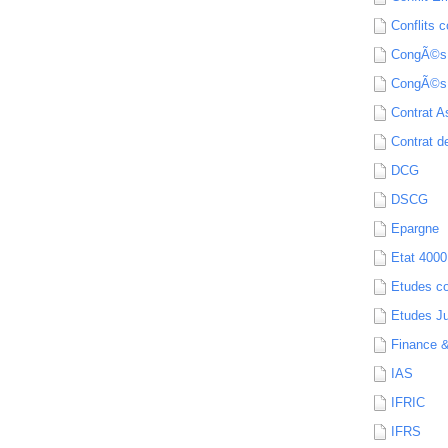
Conflits c
CongÃ©s
CongÃ©s
Contrat A
Contrat de
DCG
DSCG
Epargne
Etat 4000
Etudes c
Etudes Ju
Finance 
IAS
IFRIC
IFRS