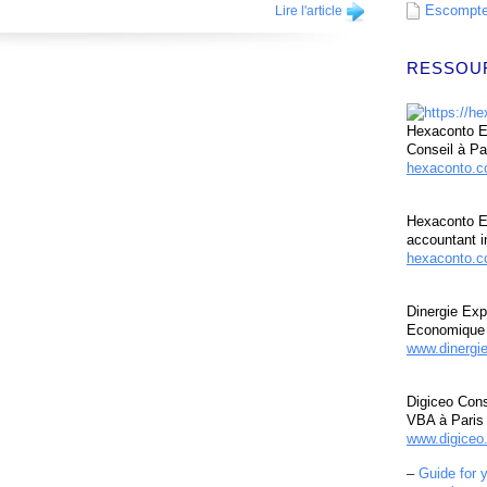
Escompte 
Lire l'article
RESSOU
Hexaconto Ex
Conseil à Pa
hexaconto.
Hexaconto E
accountant i
hexaconto.c
Dinergie Exp
Economique 
www.dinergi
Digiceo Cons
VBA à Paris
www.digiceo.
–
Guide for 