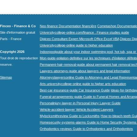
Finceo - Finance & Co
Neo-finance Documentation financière
Comptashop Documentation 
Site d'information gratuit
Universitycollege-online.com/finance : Finance studies guide
Paris - France
Digiceo Consultant Expert Microsoft Office Excel VBA
Digiceo Digi
Universitycollege-online guide to higher education
Copyright 2026
Indoorpoolguide about your indoor swimming pool, hot tub, spa or 
Tout droit de reproduction
Mon-guide-epilation-definitive sur les techniques d'épilation définit
reserve.
Permanent-hair-removal-guide about permanent hair removal tec
Lawyers-attorneys-guide about lawyers and legal information
Sitemap
Attorneyslawyersonline Guide to Attorneys and Legal Representa
Arts.universitycollege-online guide to higher arts education
Best-car-insurance-guide Car Insurance Guide
Ideas-for-birthday
Funeral-arrangements-guide Guide to Funeral Homes and Arran
Personalinjury-lawyer-in Personal Injury Lawyer Guide
Vehicle-accident-lawyer Vehicle Accident Lawyers
Mylocksmithreview Guide to Locksmiths
How-to-bleach-teeth Gui
Homesecurity-systems-alarms Guide to Home Security Systems
Orthodontics-reviews Guide to Orthodontics and Orthodontists