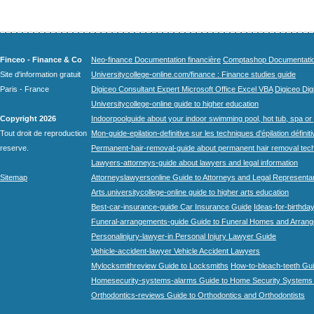
Finceo - Finance & Co
Neo-finance Documentation financière
Comptashop Documentation 
Site d'information gratuit
Universitycollege-online.com/finance : Finance studies guide
Paris - France
Digiceo Consultant Expert Microsoft Office Excel VBA
Digiceo Digi
Universitycollege-online guide to higher education
Copyright 2026
Indoorpoolguide about your indoor swimming pool, hot tub, spa or 
Tout droit de reproduction
Mon-guide-epilation-definitive sur les techniques d'épilation définit
reserve.
Permanent-hair-removal-guide about permanent hair removal tec
Lawyers-attorneys-guide about lawyers and legal information
Sitemap
Attorneyslawyersonline Guide to Attorneys and Legal Representa
Arts.universitycollege-online guide to higher arts education
Best-car-insurance-guide Car Insurance Guide
Ideas-for-birthday
Funeral-arrangements-guide Guide to Funeral Homes and Arran
Personalinjury-lawyer-in Personal Injury Lawyer Guide
Vehicle-accident-lawyer Vehicle Accident Lawyers
Mylocksmithreview Guide to Locksmiths
How-to-bleach-teeth Gui
Homesecurity-systems-alarms Guide to Home Security Systems
Orthodontics-reviews Guide to Orthodontics and Orthodontists