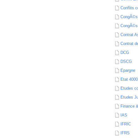
Conflits c
CongÃ©s
CongÃ©s
Contrat A
Contrat de
DCG
DSCG
Epargne
Etat 4000
Etudes c
Etudes Ju
Finance 
IAS
IFRIC
IFRS