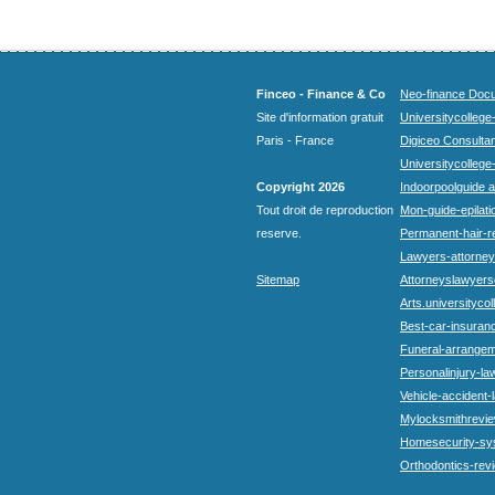
Finceo - Finance & Co
Neo-finance Docu
Site d'information gratuit
Universitycollege
Paris - France
Digiceo Consultan
Universitycollege
Copyright 2026
Indoorpoolguide a
Tout droit de reproduction
Mon-guide-epilatio
reserve.
Permanent-hair-r
Lawyers-attorneys
Sitemap
Attorneyslawyers
Arts.universitycol
Best-car-insuran
Funeral-arrangem
Personalinjury-la
Vehicle-accident-
Mylocksmithrevie
Homesecurity-sy
Orthodontics-rev