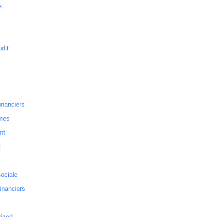
s
dit
inanciers
mes
nt
2
sociale
financiers
rized