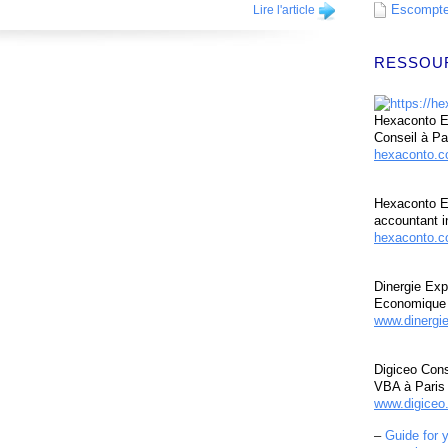
Escompte 
Lire l'article
RESSOU
Hexaconto Ex
Conseil à Pa
hexaconto.
Hexaconto E
accountant i
hexaconto.c
Dinergie Exp
Economique 
www.dinergi
Digiceo Cons
VBA à Paris
www.digiceo.
–
Guide for 