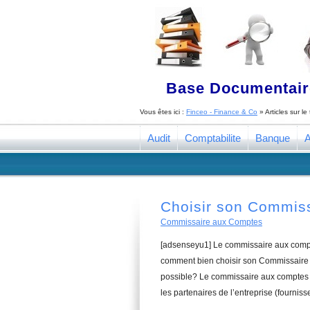
Base Documentaire
Vous êtes ici :
Finceo - Finance & Co
» Articles sur l
Audit
Comptabilite
Banque
A
Choisir son Commis
Commissaire aux Comptes
[adsenseyu1] Le commissaire aux compte
comment bien choisir son Commissaire a
possible? Le commissaire aux comptes a
les partenaires de l’entreprise (fourniss