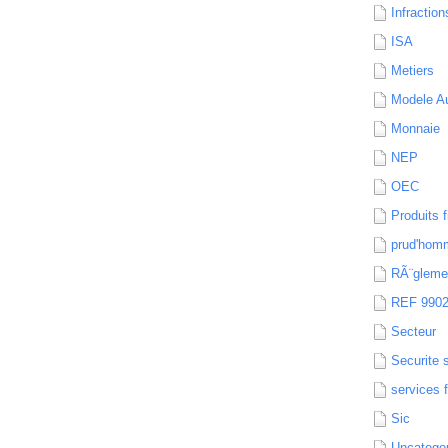
Infraction
ISA
Metiers
Modele Au
Monnaie
NEP
OEC
Produits f
prud'hom
RÃ¨gleme
REF 990
Secteur
Securite 
services 
Sic
Uncatego