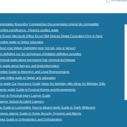
mentation financière
Comptashop Documentation logiciel de comptablité
-online.com/finance : Finance studies guide
t Expert Microsoft Office Excel VBA
Digiceo Digital Consulting Firm in Paris
-online guide to higher education
bout your indoor swimming pool, hot tub, spa or jacuzzi
n-definitive sur les techniques d'épilation définitive actuelles
emoval-guide about permanent hair removal techniques
-guide about lawyers and legal information
online Guide to Attorneys and Legal Representants
lege-online guide to higher arts education
ce-guide Car Insurance Guide
Ideas-for-birthday-gifts Ideas for Birthday Gifts
ents-guide Guide to Funeral Homes and Arrangements
wyer-in Personal Injury Lawyer Guide
lawyer Vehicle Accident Lawyers
w Guide to Locksmiths
How-to-bleach-teeth Guide to Teeth Whitening
stems-alarms Guide to Home Security Systems and Alarms
iews Guide to Orthodontics and Orthodontists