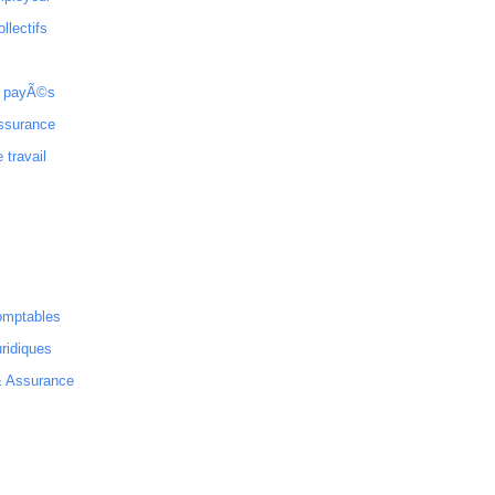
ollectifs
 payÃ©s
ssurance
 travail
omptables
ridiques
& Assurance