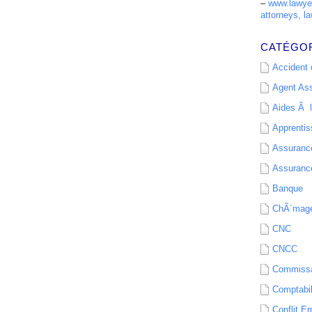
–
www.lawyer
attorneys, la
CATÉGO
Accident d
Agent As
Aides Ã l
Apprenti
Assurance
Assurance
Banque
ChÃ´mag
CNC
CNCC
Commissa
Comptabil
Conflit E