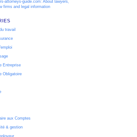
s-attorneys-guide.com: About lawyers,
w firms and legal information
RIES
u travail
surance
'emploi
ssage
 Entreprise
 Obligatoire
e
ire aux Comptes
ité & gestion
mployeur