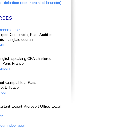
: définition (commercial et financier)
RCES
pert-Comptable, Paie, Audit et
ris – anglais courant
com
nglish speaking CPA chartered
n Paris France
om/en
ert Comptable à Paris
et Efficace
e.com
ultant Expert Microsoft Office Excel
fr
your indoor pool