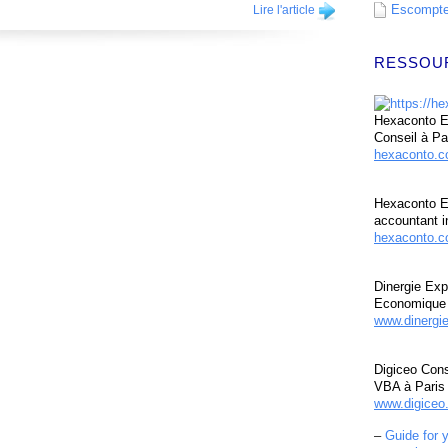
Escompte 
Lire l'article
RESSOU
Hexaconto Ex
Conseil à Pa
hexaconto.
Hexaconto E
accountant i
hexaconto.c
Dinergie Exp
Economique 
www.dinergi
Digiceo Cons
VBA à Paris
www.digiceo.
–
Guide for 