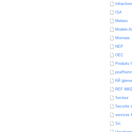
Infraction
ISA
Metiers
Modele Au
Monnaie
NEP
OEC
Produits f
prud'hom
RÃ¨gleme
REF 990
Secteur
Securite 
services 
Sic
Uncatego