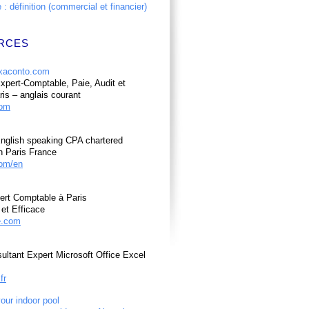
: définition (commercial et financier)
RCES
pert-Comptable, Paie, Audit et
ris – anglais courant
com
nglish speaking CPA chartered
n Paris France
om/en
ert Comptable à Paris
et Efficace
e.com
ultant Expert Microsoft Office Excel
fr
your indoor pool