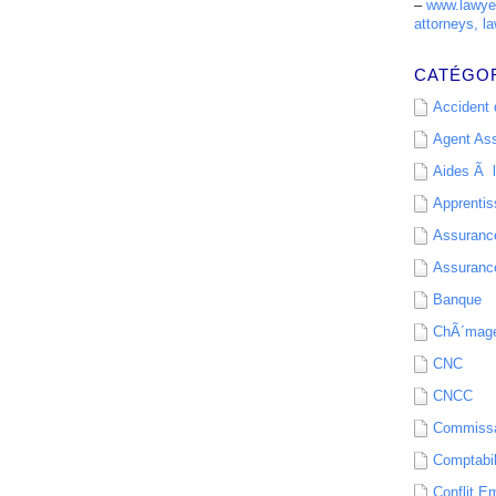
–
www.lawyer
attorneys, la
CATÉGO
Accident d
Agent As
Aides Ã l
Apprenti
Assurance
Assurance
Banque
ChÃ´mag
CNC
CNCC
Commissa
Comptabil
Conflit E