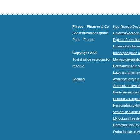
Finceo - Finance & Co
Neo-finance Docu
Site d'information gratuit
Universitycollege
Paris - France
Digiceo Consultan
Universitycollege
Copyright 2026
Indoorpoolguide a
Tout droit de reproduction
Mon-guide-epilatio
reserve.
Permanent-hair-r
Lawyers-attorneys
Sitemap
Attorneyslawyers
Arts.universitycol
Best-car-insuran
Funeral-arrangem
Personalinjury-la
Vehicle-accident-
Mylocksmithrevie
Homesecurity-sy
Orthodontics-rev