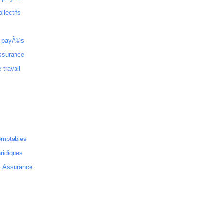
ollectifs
 payÃ©s
ssurance
 travail
omptables
ridiques
& Assurance