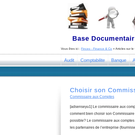
Base Documentaire
Vous êtes ici :
Finceo - Finance & Co
» Articles sur l
Audit
Comptabilite
Banque
A
Choisir son Commis
Commissaire aux Comptes
[adsenseyu1] Le commissaire aux compte
comment bien choisir son Commissaire a
possible? Le commissaire aux comptes a
les partenaires de l’entreprise (fourniss