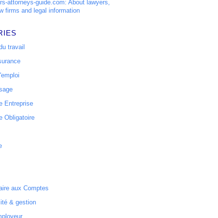
s-attorneys-guide.com: About lawyers,
w firms and legal information
RIES
u travail
surance
'emploi
ssage
 Entreprise
 Obligatoire
e
ire aux Comptes
ité & gestion
mployeur