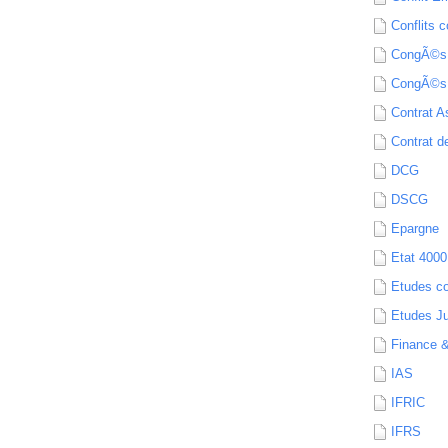
Conflits c
CongÃ©s
CongÃ©s
Contrat A
Contrat de
DCG
DSCG
Epargne
Etat 4000
Etudes c
Etudes Ju
Finance 
IAS
IFRIC
IFRS