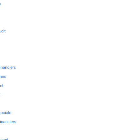
s
dit
inanciers
mes
nt
2
sociale
financiers
rized