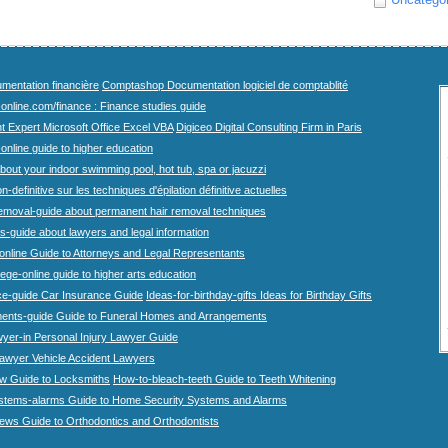
mentation financière
Comptashop Documentation logiciel de comptablité
-online.com/finance : Finance studies guide
t Expert Microsoft Office Excel VBA
Digiceo Digital Consulting Firm in Paris
-online guide to higher education
bout your indoor swimming pool, hot tub, spa or jacuzzi
n-definitive sur les techniques d'épilation définitive actuelles
emoval-guide about permanent hair removal techniques
-guide about lawyers and legal information
online Guide to Attorneys and Legal Representants
lege-online guide to higher arts education
ce-guide Car Insurance Guide
Ideas-for-birthday-gifts Ideas for Birthday Gifts
ents-guide Guide to Funeral Homes and Arrangements
wyer-in Personal Injury Lawyer Guide
lawyer Vehicle Accident Lawyers
w Guide to Locksmiths
How-to-bleach-teeth Guide to Teeth Whitening
stems-alarms Guide to Home Security Systems and Alarms
iews Guide to Orthodontics and Orthodontists