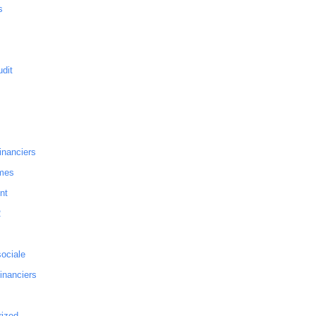
s
dit
inanciers
mes
nt
2
sociale
financiers
rized