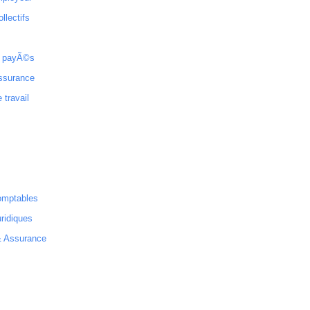
ollectifs
 payÃ©s
ssurance
 travail
omptables
ridiques
& Assurance