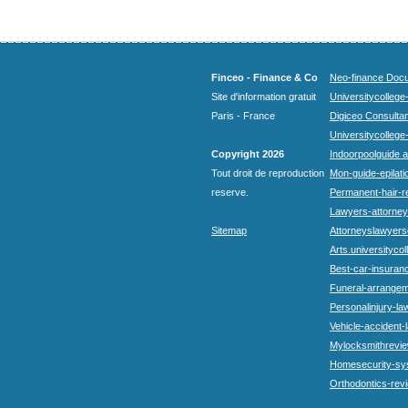
Finceo - Finance & Co
Neo-finance Docu
Site d'information gratuit
Universitycollege
Paris - France
Digiceo Consultan
Universitycollege
Copyright 2026
Indoorpoolguide a
Tout droit de reproduction
Mon-guide-epilatio
reserve.
Permanent-hair-r
Lawyers-attorneys
Sitemap
Attorneyslawyers
Arts.universitycol
Best-car-insuran
Funeral-arrangem
Personalinjury-la
Vehicle-accident-
Mylocksmithrevie
Homesecurity-sy
Orthodontics-rev