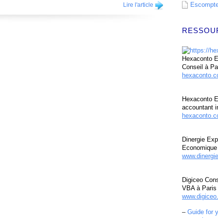
Escompte 
Lire l'article
RESSOU
Hexaconto Ex
Conseil à Pa
hexaconto.
Hexaconto E
accountant i
hexaconto.c
Dinergie Exp
Economique 
www.dinergi
Digiceo Cons
VBA à Paris
www.digiceo.
–
Guide for 