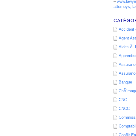
–
www.lawyer
attorneys, la
CATÉGO
Accident d
Agent As
Aides Ã l
Apprenti
Assurance
Assurance
Banque
ChÃ´mag
CNC
CNCC
Commissa
Comptabil
Conflit E