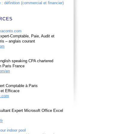
: définition (commercial et financier)
RCES
pert-Comptable, Paie, Audit et
ris – anglais courant
com
nglish speaking CPA chartered
n Paris France
om/en
ert Comptable à Paris
et Efficace
e.com
ultant Expert Microsoft Office Excel
fr
your indoor pool