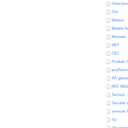
Infraction
ISA
Metiers
Modele Au
Monnaie
NEP
OEC
Produits f
prud'hom
RÃ¨gleme
REF 990
Secteur
Securite 
services 
Sic
Uncatego