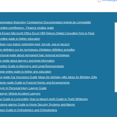
mentation financière
Comptashop Documentation logiciel de comptablité
-online.com/finance : Finance studies guide
t Expert Microsoft Office Excel VBA
Digiceo Digital Consulting Firm in Paris
-online guide to higher education
bout your indoor swimming pool, hot tub, spa or jacuzzi
n-definitive sur les techniques d'épilation définitive actuelles
emoval-guide about permanent hair removal techniques
-guide about lawyers and legal information
online Guide to Attorneys and Legal Representants
lege-online guide to higher arts education
ce-guide Car Insurance Guide
Ideas-for-birthday-gifts Ideas for Birthday Gifts
ents-guide Guide to Funeral Homes and Arrangements
wyer-in Personal Injury Lawyer Guide
lawyer Vehicle Accident Lawyers
w Guide to Locksmiths
How-to-bleach-teeth Guide to Teeth Whitening
stems-alarms Guide to Home Security Systems and Alarms
iews Guide to Orthodontics and Orthodontists