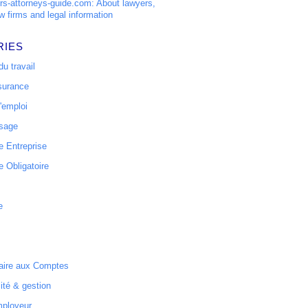
s-attorneys-guide.com: About lawyers,
w firms and legal information
RIES
u travail
surance
'emploi
ssage
 Entreprise
 Obligatoire
e
ire aux Comptes
ité & gestion
mployeur