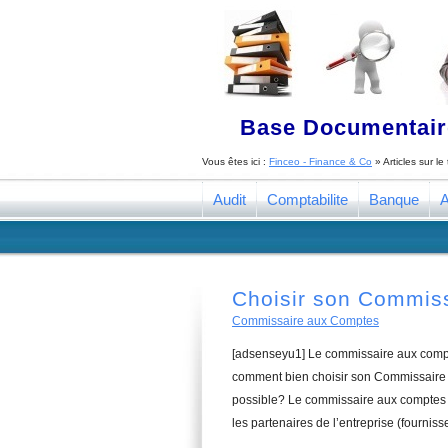
Base Documentaire
Vous êtes ici :
Finceo - Finance & Co
» Articles sur l
Audit
Comptabilite
Banque
A
Choisir son Commis
Commissaire aux Comptes
[adsenseyu1] Le commissaire aux compte
comment bien choisir son Commissaire a
possible? Le commissaire aux comptes a
les partenaires de l’entreprise (fourniss