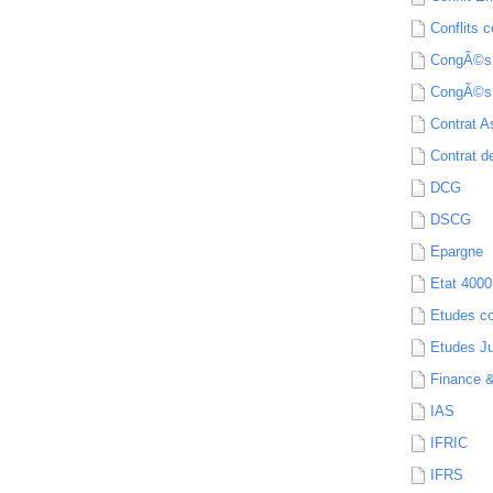
Conflits c
CongÃ©s
CongÃ©s
Contrat A
Contrat de
DCG
DSCG
Epargne
Etat 4000
Etudes c
Etudes Ju
Finance 
IAS
IFRIC
IFRS