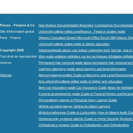
Finceo - Finance & Co
Neo-finance Documentation financière
Comptashop Documentation 
Site d'information gratuit
Universitycollege-online.com/finance : Finance studies guide
Paris - France
Digiceo Consultant Expert Microsoft Office Excel VBA
Digiceo Digi
Universitycollege-online guide to higher education
Copyright 2026
Indoorpoolguide about your indoor swimming pool, hot tub, spa or 
Tout droit de reproduction
Mon-guide-epilation-definitive sur les techniques d'épilation définit
reserve.
Permanent-hair-removal-guide about permanent hair removal tec
Lawyers-attorneys-guide about lawyers and legal information
Sitemap
Attorneyslawyersonline Guide to Attorneys and Legal Representa
Arts.universitycollege-online guide to higher arts education
Best-car-insurance-guide Car Insurance Guide
Ideas-for-birthday
Funeral-arrangements-guide Guide to Funeral Homes and Arran
Personalinjury-lawyer-in Personal Injury Lawyer Guide
Vehicle-accident-lawyer Vehicle Accident Lawyers
Mylocksmithreview Guide to Locksmiths
How-to-bleach-teeth Gui
Homesecurity-systems-alarms Guide to Home Security Systems
Orthodontics-reviews Guide to Orthodontics and Orthodontists