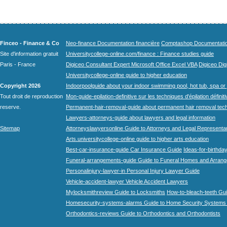
Finceo - Finance & Co
Neo-finance Documentation financière
Comptashop Documentation 
Site d'information gratuit
Universitycollege-online.com/finance : Finance studies guide
Paris - France
Digiceo Consultant Expert Microsoft Office Excel VBA
Digiceo Digi
Universitycollege-online guide to higher education
Copyright 2026
Indoorpoolguide about your indoor swimming pool, hot tub, spa or 
Tout droit de reproduction
Mon-guide-epilation-definitive sur les techniques d'épilation définit
reserve.
Permanent-hair-removal-guide about permanent hair removal tec
Lawyers-attorneys-guide about lawyers and legal information
Sitemap
Attorneyslawyersonline Guide to Attorneys and Legal Representa
Arts.universitycollege-online guide to higher arts education
Best-car-insurance-guide Car Insurance Guide
Ideas-for-birthday
Funeral-arrangements-guide Guide to Funeral Homes and Arran
Personalinjury-lawyer-in Personal Injury Lawyer Guide
Vehicle-accident-lawyer Vehicle Accident Lawyers
Mylocksmithreview Guide to Locksmiths
How-to-bleach-teeth Gui
Homesecurity-systems-alarms Guide to Home Security Systems
Orthodontics-reviews Guide to Orthodontics and Orthodontists