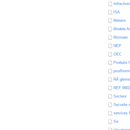
Infraction
ISA
Metiers
Modele Au
Monnaie
NEP
OEC
Produits f
prud'hom
RÃ¨gleme
REF 990
Secteur
Securite 
services 
Sic
Uncatego