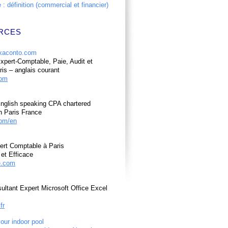
: définition (commercial et financier)
RCES
pert-Comptable, Paie, Audit et
ris – anglais courant
com
nglish speaking CPA chartered
n Paris France
om/en
ert Comptable à Paris
et Efficace
e.com
ultant Expert Microsoft Office Excel
fr
your indoor pool