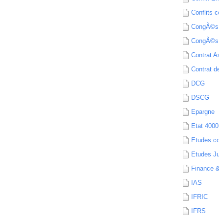
Conflits c
CongÃ©s
CongÃ©s
Contrat A
Contrat de
DCG
DSCG
Epargne
Etat 4000
Etudes c
Etudes Ju
Finance 
IAS
IFRIC
IFRS