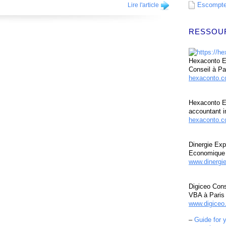
Escompte 
Lire l'article
RESSOU
Hexaconto Ex
Conseil à Pa
hexaconto.
Hexaconto E
accountant i
hexaconto.c
Dinergie Exp
Economique 
www.dinergi
Digiceo Cons
VBA à Paris
www.digiceo.
–
Guide for 