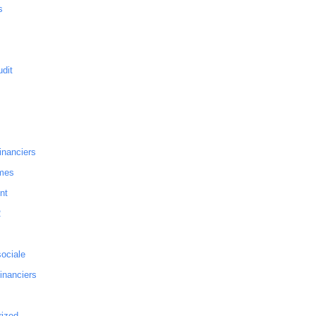
s
dit
inanciers
mes
nt
2
sociale
financiers
rized