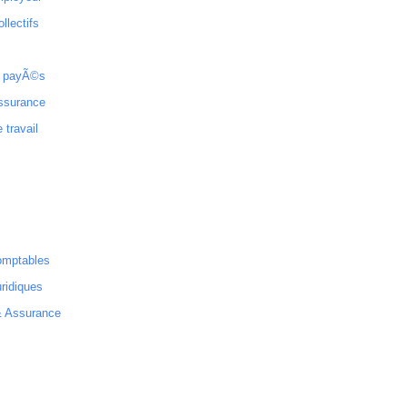
ollectifs
 payÃ©s
ssurance
 travail
omptables
ridiques
& Assurance