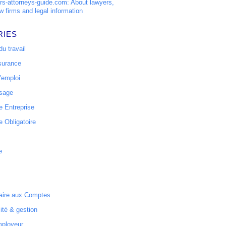
s-attorneys-guide.com: About lawyers,
w firms and legal information
RIES
u travail
surance
'emploi
ssage
 Entreprise
 Obligatoire
e
ire aux Comptes
ité & gestion
mployeur