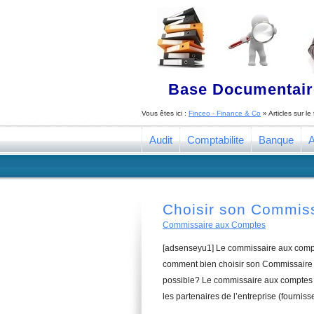
Base Documentaire
Vous êtes ici :
Finceo - Finance & Co
» Articles sur l
Audit
Comptabilite
Banque
A
Choisir son Commis
Commissaire aux Comptes
[adsenseyu1] Le commissaire aux compte
comment bien choisir son Commissaire a
possible? Le commissaire aux comptes a
les partenaires de l’entreprise (fourniss