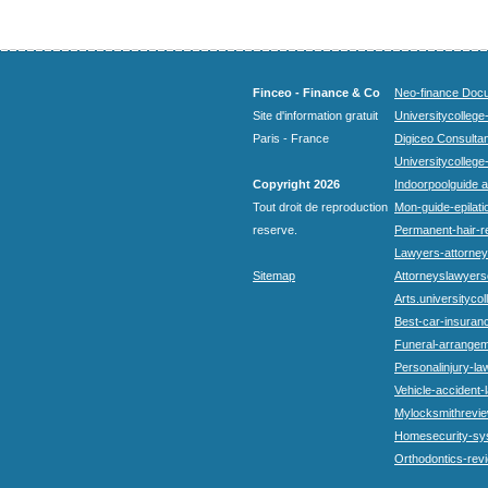
Finceo - Finance & Co
Neo-finance Docu
Site d'information gratuit
Universitycollege
Paris - France
Digiceo Consultan
Universitycollege
Copyright 2026
Indoorpoolguide a
Tout droit de reproduction
Mon-guide-epilatio
reserve.
Permanent-hair-r
Lawyers-attorneys
Sitemap
Attorneyslawyers
Arts.universitycol
Best-car-insuran
Funeral-arrangem
Personalinjury-la
Vehicle-accident-
Mylocksmithrevie
Homesecurity-sy
Orthodontics-rev