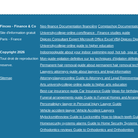
Finceo - Finance & Co
Neo-finance Documentation financière
Comptashop Documentation 
Site d'information gratuit
Universitycollege-online.com/finance : Finance studies guide
Paris - France
Digiceo Consultant Expert Microsoft Office Excel VBA
Digiceo Digi
Universitycollege-online guide to higher education
Copyright 2026
Indoorpoolguide about your indoor swimming pool, hot tub, spa or 
Tout droit de reproduction
Mon-guide-epilation-definitive sur les techniques d'épilation définit
reserve.
Permanent-hair-removal-guide about permanent hair removal tec
Lawyers-attorneys-guide about lawyers and legal information
Sitemap
Attorneyslawyersonline Guide to Attorneys and Legal Representa
Arts.universitycollege-online guide to higher arts education
Best-car-insurance-guide Car Insurance Guide
Ideas-for-birthday
Funeral-arrangements-guide Guide to Funeral Homes and Arran
Personalinjury-lawyer-in Personal Injury Lawyer Guide
Vehicle-accident-lawyer Vehicle Accident Lawyers
Mylocksmithreview Guide to Locksmiths
How-to-bleach-teeth Gui
Homesecurity-systems-alarms Guide to Home Security Systems
Orthodontics-reviews Guide to Orthodontics and Orthodontists