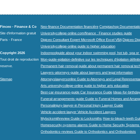
Finceo - Finance & Co
Neo-finance Documentation financière
Comptashop Documentation 
Site d'information gratuit
Universitycollege-online.com/finance : Finance studies guide
Paris - France
Digiceo Consultant Expert Microsoft Office Excel VBA
Digiceo Digi
Universitycollege-online guide to higher education
Copyright 2026
Indoorpoolguide about your indoor swimming pool, hot tub, spa or 
Tout droit de reproduction
Mon-guide-epilation-definitive sur les techniques d'épilation définit
reserve.
Permanent-hair-removal-guide about permanent hair removal tec
Lawyers-attorneys-guide about lawyers and legal information
Sitemap
Attorneyslawyersonline Guide to Attorneys and Legal Representa
Arts.universitycollege-online guide to higher arts education
Best-car-insurance-guide Car Insurance Guide
Ideas-for-birthday
Funeral-arrangements-guide Guide to Funeral Homes and Arran
Personalinjury-lawyer-in Personal Injury Lawyer Guide
Vehicle-accident-lawyer Vehicle Accident Lawyers
Mylocksmithreview Guide to Locksmiths
How-to-bleach-teeth Gui
Homesecurity-systems-alarms Guide to Home Security Systems
Orthodontics-reviews Guide to Orthodontics and Orthodontists