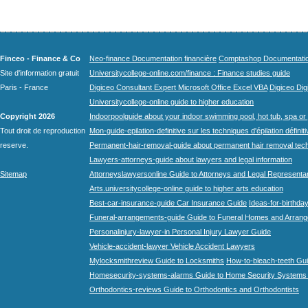
Finceo - Finance & Co
Neo-finance Documentation financière
Comptashop Documentation 
Site d'information gratuit
Universitycollege-online.com/finance : Finance studies guide
Paris - France
Digiceo Consultant Expert Microsoft Office Excel VBA
Digiceo Digi
Universitycollege-online guide to higher education
Copyright 2026
Indoorpoolguide about your indoor swimming pool, hot tub, spa or 
Tout droit de reproduction
Mon-guide-epilation-definitive sur les techniques d'épilation définit
reserve.
Permanent-hair-removal-guide about permanent hair removal tec
Lawyers-attorneys-guide about lawyers and legal information
Sitemap
Attorneyslawyersonline Guide to Attorneys and Legal Representa
Arts.universitycollege-online guide to higher arts education
Best-car-insurance-guide Car Insurance Guide
Ideas-for-birthday
Funeral-arrangements-guide Guide to Funeral Homes and Arran
Personalinjury-lawyer-in Personal Injury Lawyer Guide
Vehicle-accident-lawyer Vehicle Accident Lawyers
Mylocksmithreview Guide to Locksmiths
How-to-bleach-teeth Gui
Homesecurity-systems-alarms Guide to Home Security Systems
Orthodontics-reviews Guide to Orthodontics and Orthodontists