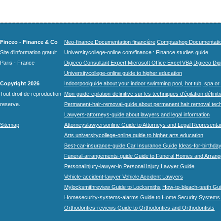
Finceo - Finance & Co
Neo-finance Documentation financière
Comptashop Documentation 
Site d'information gratuit
Universitycollege-online.com/finance : Finance studies guide
Paris - France
Digiceo Consultant Expert Microsoft Office Excel VBA
Digiceo Digi
Universitycollege-online guide to higher education
Copyright 2026
Indoorpoolguide about your indoor swimming pool, hot tub, spa or 
Tout droit de reproduction
Mon-guide-epilation-definitive sur les techniques d'épilation définit
reserve.
Permanent-hair-removal-guide about permanent hair removal tec
Lawyers-attorneys-guide about lawyers and legal information
Sitemap
Attorneyslawyersonline Guide to Attorneys and Legal Representa
Arts.universitycollege-online guide to higher arts education
Best-car-insurance-guide Car Insurance Guide
Ideas-for-birthday
Funeral-arrangements-guide Guide to Funeral Homes and Arran
Personalinjury-lawyer-in Personal Injury Lawyer Guide
Vehicle-accident-lawyer Vehicle Accident Lawyers
Mylocksmithreview Guide to Locksmiths
How-to-bleach-teeth Gui
Homesecurity-systems-alarms Guide to Home Security Systems
Orthodontics-reviews Guide to Orthodontics and Orthodontists