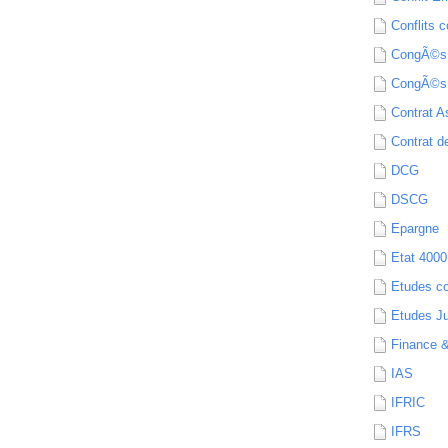
Conflits c
CongÃ©s
CongÃ©s
Contrat A
Contrat de
DCG
DSCG
Epargne
Etat 4000
Etudes c
Etudes Ju
Finance 
IAS
IFRIC
IFRS