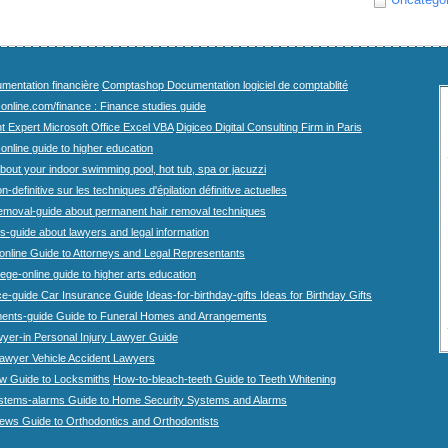
mentation financière
Comptashop Documentation logiciel de comptablité
-online.com/finance : Finance studies guide
t Expert Microsoft Office Excel VBA
Digiceo Digital Consulting Firm in Paris
-online guide to higher education
bout your indoor swimming pool, hot tub, spa or jacuzzi
n-definitive sur les techniques d'épilation définitive actuelles
emoval-guide about permanent hair removal techniques
-guide about lawyers and legal information
online Guide to Attorneys and Legal Representants
lege-online guide to higher arts education
ce-guide Car Insurance Guide
Ideas-for-birthday-gifts Ideas for Birthday Gifts
ents-guide Guide to Funeral Homes and Arrangements
wyer-in Personal Injury Lawyer Guide
lawyer Vehicle Accident Lawyers
w Guide to Locksmiths
How-to-bleach-teeth Guide to Teeth Whitening
stems-alarms Guide to Home Security Systems and Alarms
iews Guide to Orthodontics and Orthodontists