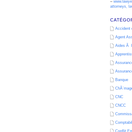
–
www.lawyer
attorneys, la
CATÉGO
Accident d
Agent As
Aides Ã l
Apprenti
Assurance
Assurance
Banque
ChÃ´mag
CNC
CNCC
Commissa
Comptabil
Conflit E