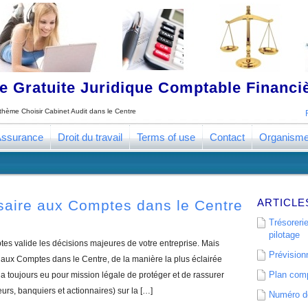
 Gratuite Juridique Comptable Financ
e thème
Choisir Cabinet Audit dans le Centre
ssurance
Droit du travail
Terms of use
Contact
Organism
ARTICLE
saire aux Comptes dans le Centre
Trésorerie
pilotage
s valide les décisions majeures de votre entreprise. Mais
Prévisionn
ux Comptes dans le Centre, de la manière la plus éclairée
Plan comp
 toujours eu pour mission légale de protéger et de rassurer
eurs, banquiers et actionnaires) sur la […]
Numéro de