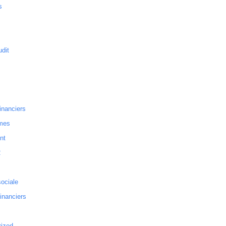
s
dit
inanciers
mes
nt
2
sociale
financiers
rized