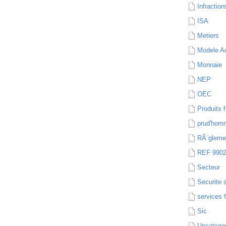
Infraction
ISA
Metiers
Modele Au
Monnaie
NEP
OEC
Produits f
prud'hom
RÃ¨gleme
REF 990
Secteur
Securite 
services 
Sic
Uncatego