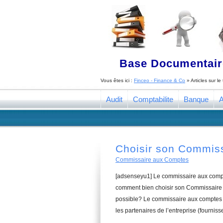
Base Documentaire
Vous êtes ici :
Finceo - Finance & Co
» Articles sur l
Audit
Comptabilite
Banque
A
Choisir son Commis
Commissaire aux Comptes
[adsenseyu1] Le commissaire aux compte
comment bien choisir son Commissaire a
possible? Le commissaire aux comptes a
les partenaires de l’entreprise (fourniss