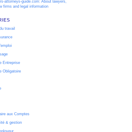
s-attorneys-guide.com: About lawyers,
w firms and legal information
RIES
u travail
surance
'emploi
ssage
 Entreprise
 Obligatoire
e
ire aux Comptes
ité & gestion
mployeur