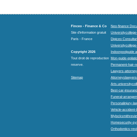
Finceo - Finance & Co
Neo-finance Docu
Site d'information gratuit
Universitycollege
Paris - France
Digiceo Consultan
Universitycollege
Copyright 2026
Indoorpoolguide a
Tout droit de reproduction
Mon-guide-epilatio
reserve.
Permanent-hair-r
Lawyers-attorneys
Sitemap
Attorneyslawyers
Arts.universitycol
Best-car-insuran
Funeral-arrangem
Personalinjury-la
Vehicle-accident-
Mylocksmithrevie
Homesecurity-sy
Orthodontics-rev