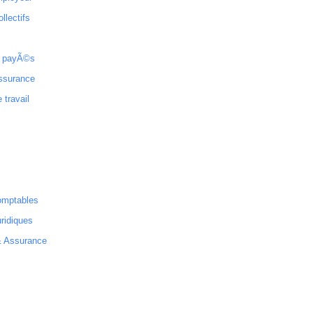
ollectifs
 payÃ©s
ssurance
 travail
omptables
ridiques
& Assurance