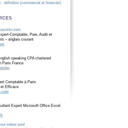
: définition (commercial et financier)
RCES
pert-Comptable, Paie, Audit et
ris – anglais courant
com
nglish speaking CPA chartered
n Paris France
om/en
ert Comptable à Paris
et Efficace
e.com
ultant Expert Microsoft Office Excel
fr
your indoor pool