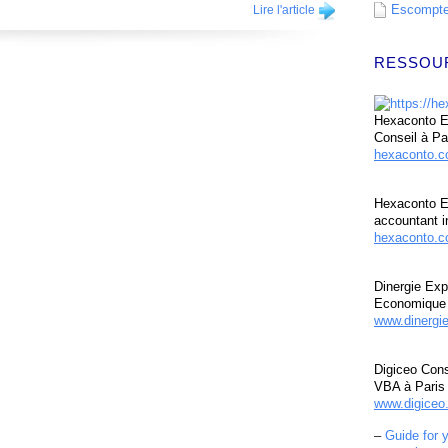
Escompte 
Lire l'article
RESSOU
Hexaconto Ex
Conseil à Pa
hexaconto.
Hexaconto E
accountant i
hexaconto.c
Dinergie Exp
Economique 
www.dinergi
Digiceo Cons
VBA à Paris
www.digiceo.
–
Guide for 