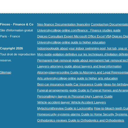
Finceo - Finance & Co
Neo-finance Documentation financière
Comptashop Documentation 
Site d'information gratuit
Universitycollege-online.com/finance : Finance studies guide
Paris - France
Digiceo Consultant Expert Microsoft Office Excel VBA
Digiceo Digi
Universitycollege-online guide to higher education
Copyright 2026
Indoorpoolguide about your indoor swimming pool, hot tub, spa or 
Tout droit de reproduction
Mon-guide-epilation-definitive sur les techniques d'épilation définit
reserve.
Permanent-hair-removal-guide about permanent hair removal tec
Lawyers-attorneys-guide about lawyers and legal information
Sitemap
Attorneyslawyersonline Guide to Attorneys and Legal Representa
Arts.universitycollege-online guide to higher arts education
Best-car-insurance-guide Car Insurance Guide
Ideas-for-birthday
Funeral-arrangements-guide Guide to Funeral Homes and Arran
Personalinjury-lawyer-in Personal Injury Lawyer Guide
Vehicle-accident-lawyer Vehicle Accident Lawyers
Mylocksmithreview Guide to Locksmiths
How-to-bleach-teeth Gui
Homesecurity-systems-alarms Guide to Home Security Systems
Orthodontics-reviews Guide to Orthodontics and Orthodontists