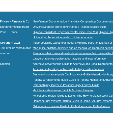
Finceo - Finance & Co
Neo-finance Documentation financière
Comptashop Documentation 
Site d'information gratuit
Universitycollege-online.com/finance : Finance studies guide
Paris - France
Digiceo Consultant Expert Microsoft Office Excel VBA
Digiceo Digi
Universitycollege-online guide to higher education
Copyright 2026
Indoorpoolguide about your indoor swimming pool, hot tub, spa or 
Tout droit de reproduction
Mon-guide-epilation-definitive sur les techniques d'épilation définit
reserve.
Permanent-hair-removal-guide about permanent hair removal tec
Lawyers-attorneys-guide about lawyers and legal information
Sitemap
Attorneyslawyersonline Guide to Attorneys and Legal Representa
Arts.universitycollege-online guide to higher arts education
Best-car-insurance-guide Car Insurance Guide
Ideas-for-birthday
Funeral-arrangements-guide Guide to Funeral Homes and Arran
Personalinjury-lawyer-in Personal Injury Lawyer Guide
Vehicle-accident-lawyer Vehicle Accident Lawyers
Mylocksmithreview Guide to Locksmiths
How-to-bleach-teeth Gui
Homesecurity-systems-alarms Guide to Home Security Systems
Orthodontics-reviews Guide to Orthodontics and Orthodontists