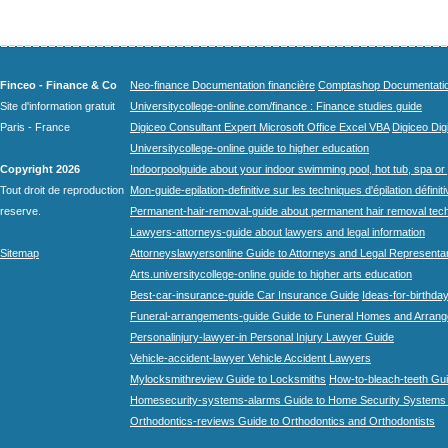
Finceo - Finance & Co
Neo-finance Documentation financière
Comptashop Documentation 
Site d'information gratuit
Universitycollege-online.com/finance : Finance studies guide
Paris - France
Digiceo Consultant Expert Microsoft Office Excel VBA
Digiceo Digi
Universitycollege-online guide to higher education
Copyright 2026
Indoorpoolguide about your indoor swimming pool, hot tub, spa or 
Tout droit de reproduction
Mon-guide-epilation-definitive sur les techniques d'épilation définit
reserve.
Permanent-hair-removal-guide about permanent hair removal tec
Lawyers-attorneys-guide about lawyers and legal information
Sitemap
Attorneyslawyersonline Guide to Attorneys and Legal Representa
Arts.universitycollege-online guide to higher arts education
Best-car-insurance-guide Car Insurance Guide
Ideas-for-birthday
Funeral-arrangements-guide Guide to Funeral Homes and Arran
Personalinjury-lawyer-in Personal Injury Lawyer Guide
Vehicle-accident-lawyer Vehicle Accident Lawyers
Mylocksmithreview Guide to Locksmiths
How-to-bleach-teeth Gui
Homesecurity-systems-alarms Guide to Home Security Systems
Orthodontics-reviews Guide to Orthodontics and Orthodontists