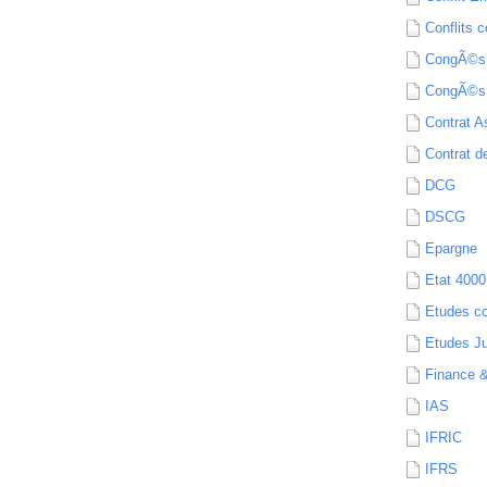
Conflits c
CongÃ©s
CongÃ©s
Contrat A
Contrat de
DCG
DSCG
Epargne
Etat 4000
Etudes c
Etudes Ju
Finance 
IAS
IFRIC
IFRS