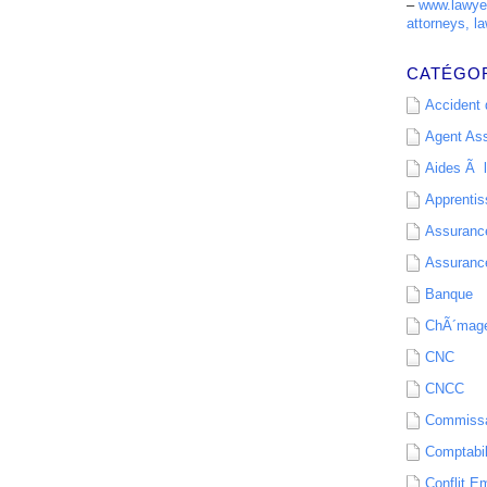
–
www.lawyer
attorneys, la
CATÉGO
Accident d
Agent As
Aides Ã l
Apprenti
Assurance
Assurance
Banque
ChÃ´mag
CNC
CNCC
Commissa
Comptabil
Conflit E