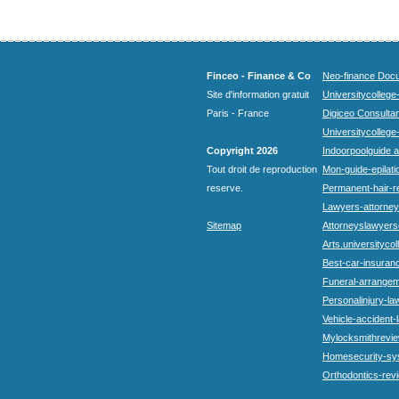
Finceo - Finance & Co
Neo-finance Docu
Site d'information gratuit
Universitycollege
Paris - France
Digiceo Consultan
Universitycollege
Copyright 2026
Indoorpoolguide a
Tout droit de reproduction
Mon-guide-epilatio
reserve.
Permanent-hair-r
Lawyers-attorneys
Sitemap
Attorneyslawyers
Arts.universitycol
Best-car-insuran
Funeral-arrangem
Personalinjury-la
Vehicle-accident-
Mylocksmithrevie
Homesecurity-sy
Orthodontics-rev