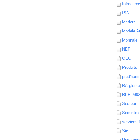
Infraction
ISA
Metiers
Modele Au
Monnaie
NEP
OEC
Produits f
prud'hom
RÃ¨gleme
REF 990
Secteur
Securite 
services 
Sic
Uncatego