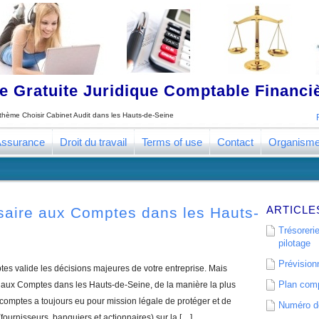
 Gratuite Juridique Comptable Financ
e thème
Choisir Cabinet Audit dans les Hauts-de-Seine
ssurance
Droit du travail
Terms of use
Contact
Organism
ARTICLE
saire aux Comptes dans les Hauts-
Trésorerie
pilotage
Prévisionn
s valide les décisions majeures de votre entreprise. Mais
Plan comp
aux Comptes dans les Hauts-de-Seine, de la manière la plus
comptes a toujours eu pour mission légale de protéger et de
Numéro de
(fournisseurs, banquiers et actionnaires) sur la […]