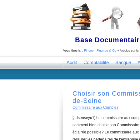
Base Documentaire
Vous êtes ici :
Finceo - Finance & Co
» Articles sur l
Audit
Comptabilite
Banque
A
Choisir son Commis
de-Seine
Commissaire aux Comptes
[adsenseyu1] Le commissaire aux compte
comment bien choisir son Commissaire 
éclairée possible? Le commissaire aux 
rassurer les partenaires de l’entreprise 