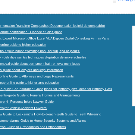
mentation financière
Comptashop Documentation logiciel de comptablité
-online.com/finance : Finance studies guide
t Expert Microsoft Office Excel VBA
Digiceo Digital Consulting Firm in Paris
-online guide to higher education
bout your indoor swimming pool, hot tub, spa or jacuzzi
n-definitive sur les techniques d'épilation définitive actuelles
emoval-guide about permanent hair removal techniques
-guide about lawyers and legal information
online Guide to Attorneys and Legal Representants
lege-online guide to higher arts education
ce-guide Car Insurance Guide
Ideas-for-birthday-gifts Ideas for Birthday Gifts
ents-guide Guide to Funeral Homes and Arrangements
wyer-in Personal Injury Lawyer Guide
lawyer Vehicle Accident Lawyers
w Guide to Locksmiths
How-to-bleach-teeth Guide to Teeth Whitening
stems-alarms Guide to Home Security Systems and Alarms
iews Guide to Orthodontics and Orthodontists