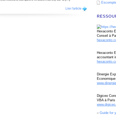
Escompte 
Lire l'article
RESSOU
Hexaconto Ex
Conseil à Pa
hexaconto.
Hexaconto E
accountant i
hexaconto.c
Dinergie Exp
Economique 
www.dinergi
Digiceo Cons
VBA à Paris
www.digiceo.
–
Guide for 