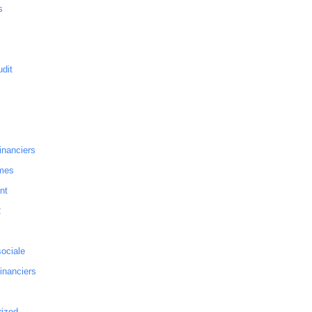
s
dit
inanciers
mes
nt
2
sociale
financiers
rized