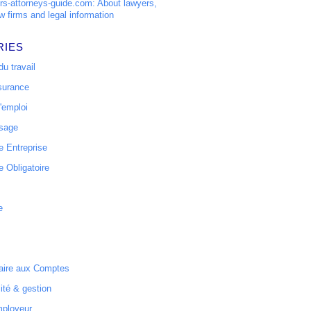
s-attorneys-guide.com: About lawyers,
w firms and legal information
RIES
u travail
surance
'emploi
ssage
 Entreprise
 Obligatoire
e
ire aux Comptes
ité & gestion
mployeur