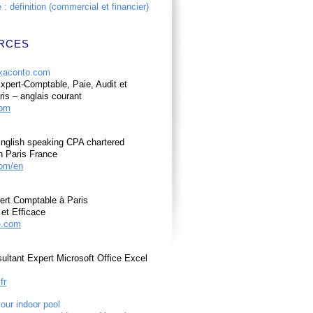
: définition (commercial et financier)
RCES
pert-Comptable, Paie, Audit et
ris – anglais courant
com
nglish speaking CPA chartered
n Paris France
om/en
ert Comptable à Paris
et Efficace
e.com
ultant Expert Microsoft Office Excel
fr
your indoor pool