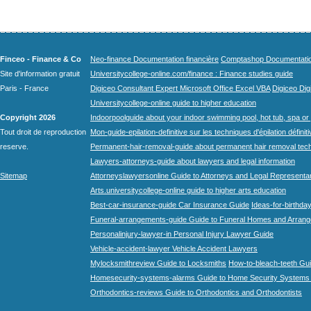
Finceo - Finance & Co
Neo-finance Documentation financière
Comptashop Documentation 
Site d'information gratuit
Universitycollege-online.com/finance : Finance studies guide
Paris - France
Digiceo Consultant Expert Microsoft Office Excel VBA
Digiceo Digi
Universitycollege-online guide to higher education
Copyright 2026
Indoorpoolguide about your indoor swimming pool, hot tub, spa or 
Tout droit de reproduction
Mon-guide-epilation-definitive sur les techniques d'épilation définit
reserve.
Permanent-hair-removal-guide about permanent hair removal tec
Lawyers-attorneys-guide about lawyers and legal information
Sitemap
Attorneyslawyersonline Guide to Attorneys and Legal Representa
Arts.universitycollege-online guide to higher arts education
Best-car-insurance-guide Car Insurance Guide
Ideas-for-birthday
Funeral-arrangements-guide Guide to Funeral Homes and Arran
Personalinjury-lawyer-in Personal Injury Lawyer Guide
Vehicle-accident-lawyer Vehicle Accident Lawyers
Mylocksmithreview Guide to Locksmiths
How-to-bleach-teeth Gui
Homesecurity-systems-alarms Guide to Home Security Systems
Orthodontics-reviews Guide to Orthodontics and Orthodontists