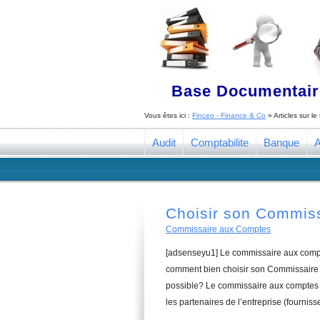
Base Documentaire
Vous êtes ici :
Finceo - Finance & Co
» Articles sur l
Audit
Comptabilite
Banque
A
Choisir son Commis
Commissaire aux Comptes
[adsenseyu1] Le commissaire aux compte
comment bien choisir son Commissaire 
possible? Le commissaire aux comptes a
les partenaires de l’entreprise (fourniss