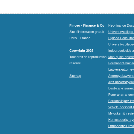
Finceo - Finance & Co
Neo-finance Docu
Site d'information gratuit
Universitycollege
Paris - France
Digiceo Consultan
Universitycollege
Copyright 2026
Indoorpoolguide a
Tout droit de reproduction
Mon-guide-epilatio
reserve.
Permanent-hair-r
Lawyers-attorneys
Sitemap
Attorneyslawyers
Arts.universitycol
Best-car-insuran
Funeral-arrangem
Personalinjury-la
Vehicle-accident-
Mylocksmithrevie
Homesecurity-sy
Orthodontics-rev