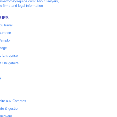
s-attorneys-guide.com: About lawyers,
w firms and legal information
RIES
u travail
surance
'emploi
ssage
 Entreprise
 Obligatoire
e
ire aux Comptes
ité & gestion
mployeur