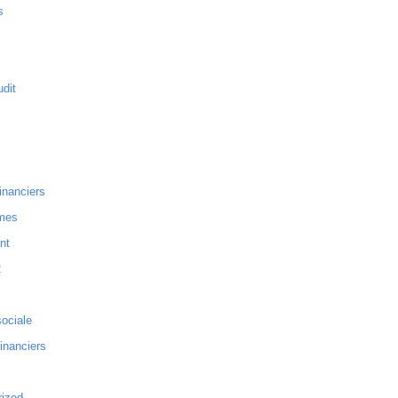
s
dit
inanciers
mes
nt
2
sociale
financiers
rized