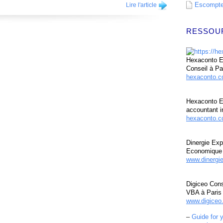
Escompte 
Lire l'article
RESSOU
Hexaconto Ex
Conseil à Pa
hexaconto.
Hexaconto E
accountant i
hexaconto.c
Dinergie Exp
Economique 
www.dinergi
Digiceo Cons
VBA à Paris
www.digiceo.
–
Guide for 