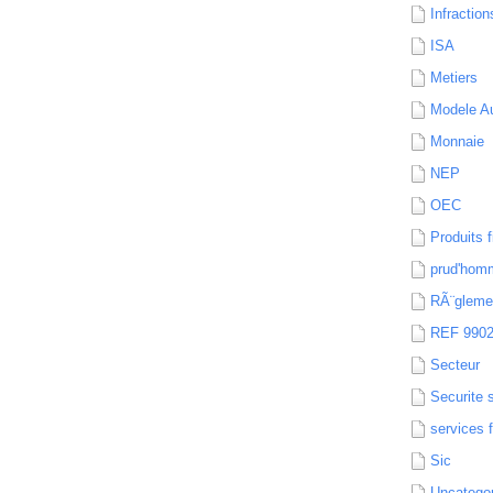
Infraction
ISA
Metiers
Modele Au
Monnaie
NEP
OEC
Produits f
prud'hom
RÃ¨gleme
REF 990
Secteur
Securite 
services 
Sic
Uncatego