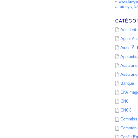
–
www.lawyer
attorneys, la
CATÉGO
Accident d
Agent As
Aides Ã l
Apprenti
Assurance
Assurance
Banque
ChÃ´mag
CNC
CNCC
Commissa
Comptabil
Conflit E