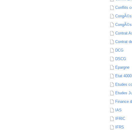
Conflits c
CongÃ©s
CongÃ©s
Contrat A
Contrat de
DCG
DSCG
Epargne
Etat 4000
Etudes c
Etudes Ju
Finance 
IAS
IFRIC
IFRS