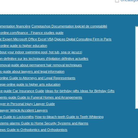
mentation financière
Comptashop Documentation logiciel de comptablité
-online.com/finance : Finance studies guide
t Expert Microsoft Office Excel VBA
Digiceo Digital Consulting Firm in Paris
-online guide to higher education
bout your indoor swimming pool, hot tub, spa or jacuzzi
n-definitive sur les techniques d'épilation définitive actuelles
emoval-guide about permanent hair removal techniques
-guide about lawyers and legal information
online Guide to Attorneys and Legal Representants
lege-online guide to higher arts education
ce-guide Car Insurance Guide
Ideas-for-birthday-gifts Ideas for Birthday Gifts
ents-guide Guide to Funeral Homes and Arrangements
wyer-in Personal Injury Lawyer Guide
lawyer Vehicle Accident Lawyers
w Guide to Locksmiths
How-to-bleach-teeth Guide to Teeth Whitening
stems-alarms Guide to Home Security Systems and Alarms
iews Guide to Orthodontics and Orthodontists