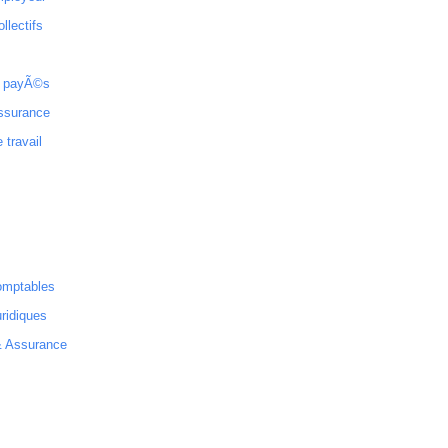
ollectifs
 payÃ©s
ssurance
 travail
omptables
ridiques
& Assurance