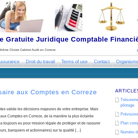
 Gratuite Juridique Comptable Financ
e thème
Choisir Cabinet Audit en Correze
ssurance
Droit du travail
Terms of use
Contact
Organism
ARTICLE
saire aux Comptes en Correze
Trésorerie
pilotage
s valide les décisions majeures de votre entreprise. Mais
Prévisionn
aux Comptes en Correze, de la manière la plus éclairée
Plan comp
 toujours eu pour mission légale de protéger et de rassurer
eurs, banquiers et actionnaires) sur la qualité […]
Numéro de