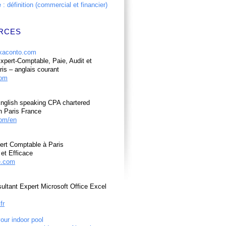
: définition (commercial et financier)
RCES
pert-Comptable, Paie, Audit et
ris – anglais courant
com
nglish speaking CPA chartered
n Paris France
om/en
ert Comptable à Paris
et Efficace
e.com
ultant Expert Microsoft Office Excel
fr
your indoor pool