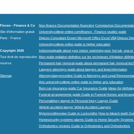
Finceo - Finance & Co
Neo-finance Documentation financière
Comptashop Documentation 
Site d'information gratuit
Universitycollege-online.com/finance : Finance studies guide
Paris - France
Digiceo Consultant Expert Microsoft Office Excel VBA
Digiceo Digi
Universitycollege-online guide to higher education
Copyright 2026
Indoorpoolguide about your indoor swimming pool, hot tub, spa or 
Tout droit de reproduction
Mon-guide-epilation-definitive sur les techniques d'épilation définit
reserve.
Permanent-hair-removal-guide about permanent hair removal tec
Lawyers-attorneys-guide about lawyers and legal information
Sitemap
Attorneyslawyersonline Guide to Attorneys and Legal Representa
Arts.universitycollege-online guide to higher arts education
Best-car-insurance-guide Car Insurance Guide
Ideas-for-birthday
Funeral-arrangements-guide Guide to Funeral Homes and Arran
Personalinjury-lawyer-in Personal Injury Lawyer Guide
Vehicle-accident-lawyer Vehicle Accident Lawyers
Mylocksmithreview Guide to Locksmiths
How-to-bleach-teeth Gui
Homesecurity-systems-alarms Guide to Home Security Systems
Orthodontics-reviews Guide to Orthodontics and Orthodontists