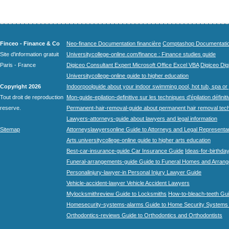
Finceo - Finance & Co
Neo-finance Documentation financière
Comptashop Documentation 
Site d'information gratuit
Universitycollege-online.com/finance : Finance studies guide
Paris - France
Digiceo Consultant Expert Microsoft Office Excel VBA
Digiceo Digi
Universitycollege-online guide to higher education
Copyright 2026
Indoorpoolguide about your indoor swimming pool, hot tub, spa or 
Tout droit de reproduction
Mon-guide-epilation-definitive sur les techniques d'épilation définit
reserve.
Permanent-hair-removal-guide about permanent hair removal tec
Lawyers-attorneys-guide about lawyers and legal information
Sitemap
Attorneyslawyersonline Guide to Attorneys and Legal Representa
Arts.universitycollege-online guide to higher arts education
Best-car-insurance-guide Car Insurance Guide
Ideas-for-birthday
Funeral-arrangements-guide Guide to Funeral Homes and Arran
Personalinjury-lawyer-in Personal Injury Lawyer Guide
Vehicle-accident-lawyer Vehicle Accident Lawyers
Mylocksmithreview Guide to Locksmiths
How-to-bleach-teeth Gui
Homesecurity-systems-alarms Guide to Home Security Systems
Orthodontics-reviews Guide to Orthodontics and Orthodontists