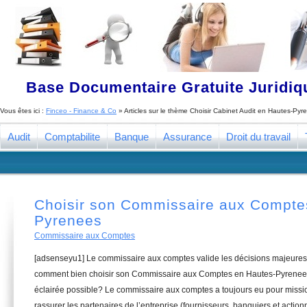
Base Documentaire Gratuite Juridi
Vous êtes ici :
Finceo - Finance & Co
» Articles sur le thème
Choisir Cabinet Audit en Hautes-Pyr
Audit
Comptabilite
Banque
Assurance
Droit du travail
Choisir son Commissaire aux Compte
Pyrenees
Commissaire aux Comptes
[adsenseyu1] Le commissaire aux comptes valide les décisions majeures 
comment bien choisir son Commissaire aux Comptes en Hautes-Pyrenees,
éclairée possible? Le commissaire aux comptes a toujours eu pour missio
rassurer les partenaires de l’entreprise (fournisseurs, banquiers et actionn