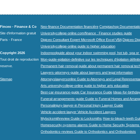
Finceo - Finance & Co
Neo-finance Documentation financière
Comptashop Documentation 
Site d'information gratuit
Universitycollege-online.com/finance : Finance studies guide
Paris - France
Digiceo Consultant Expert Microsoft Office Excel VBA
Digiceo Digi
Universitycollege-online guide to higher education
Copyright 2026
Indoorpoolguide about your indoor swimming pool, hot tub, spa or 
Tout droit de reproduction
Mon-guide-epilation-definitive sur les techniques d'épilation définit
reserve.
Permanent-hair-removal-guide about permanent hair removal tec
Lawyers-attorneys-guide about lawyers and legal information
Sitemap
Attorneyslawyersonline Guide to Attorneys and Legal Representa
Arts.universitycollege-online guide to higher arts education
Best-car-insurance-guide Car Insurance Guide
Ideas-for-birthday
Funeral-arrangements-guide Guide to Funeral Homes and Arran
Personalinjury-lawyer-in Personal Injury Lawyer Guide
Vehicle-accident-lawyer Vehicle Accident Lawyers
Mylocksmithreview Guide to Locksmiths
How-to-bleach-teeth Gui
Homesecurity-systems-alarms Guide to Home Security Systems
Orthodontics-reviews Guide to Orthodontics and Orthodontists