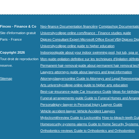
Finceo - Finance & Co
Neo-finance Documentation financière
Comptashop Documentation 
Site d'information gratuit
Universitycollege-online.com/finance : Finance studies guide
Paris - France
Digiceo Consultant Expert Microsoft Office Excel VBA
Digiceo Digi
Universitycollege-online guide to higher education
Copyright 2026
Indoorpoolguide about your indoor swimming pool, hot tub, spa or 
Tout droit de reproduction
Mon-guide-epilation-definitive sur les techniques d'épilation définit
reserve.
Permanent-hair-removal-guide about permanent hair removal tec
Lawyers-attorneys-guide about lawyers and legal information
Sitemap
Attorneyslawyersonline Guide to Attorneys and Legal Representa
Arts.universitycollege-online guide to higher arts education
Best-car-insurance-guide Car Insurance Guide
Ideas-for-birthday
Funeral-arrangements-guide Guide to Funeral Homes and Arran
Personalinjury-lawyer-in Personal Injury Lawyer Guide
Vehicle-accident-lawyer Vehicle Accident Lawyers
Mylocksmithreview Guide to Locksmiths
How-to-bleach-teeth Gui
Homesecurity-systems-alarms Guide to Home Security Systems
Orthodontics-reviews Guide to Orthodontics and Orthodontists