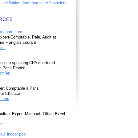
: définition (commercial et financier)
RCES
pert-Comptable, Paie, Audit et
ris – anglais courant
com
nglish speaking CPA chartered
n Paris France
om/en
ert Comptable à Paris
et Efficace
e.com
ultant Expert Microsoft Office Excel
fr
your indoor pool