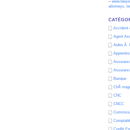
–
www.lawyer
attorneys, la
CATÉGO
Accident d
Agent As
Aides Ã l
Apprenti
Assurance
Assurance
Banque
ChÃ´mag
CNC
CNCC
Commissa
Comptabil
Conflit E