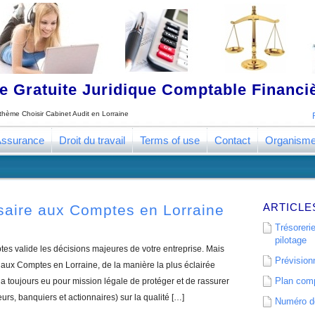
 Gratuite Juridique Comptable Financ
e thème
Choisir Cabinet Audit en Lorraine
ssurance
Droit du travail
Terms of use
Contact
Organism
ARTICLE
saire aux Comptes en Lorraine
Trésorerie
pilotage
s valide les décisions majeures de votre entreprise. Mais
Prévisionn
ux Comptes en Lorraine, de la manière la plus éclairée
Plan comp
 toujours eu pour mission légale de protéger et de rassurer
eurs, banquiers et actionnaires) sur la qualité […]
Numéro de