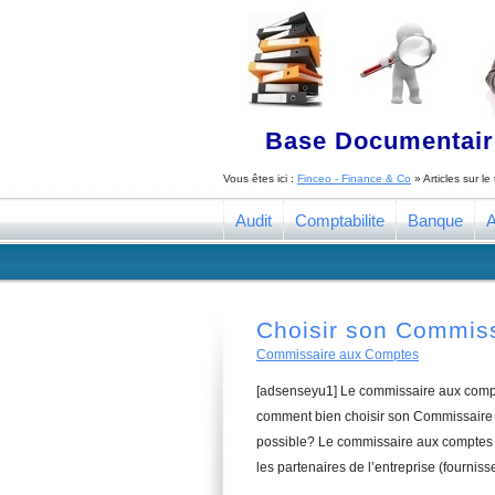
Base Documentaire
Vous êtes ici :
Finceo - Finance & Co
» Articles sur l
Audit
Comptabilite
Banque
A
Choisir son Commis
Commissaire aux Comptes
[adsenseyu1] Le commissaire aux compte
comment bien choisir son Commissaire a
possible? Le commissaire aux comptes a
les partenaires de l’entreprise (fourniss