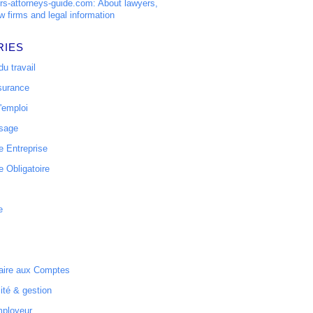
s-attorneys-guide.com: About lawyers,
w firms and legal information
RIES
u travail
surance
'emploi
ssage
 Entreprise
 Obligatoire
e
ire aux Comptes
ité & gestion
mployeur