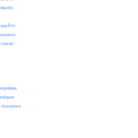
ollectifs
 payÃ©s
ssurance
 travail
omptables
ridiques
& Assurance