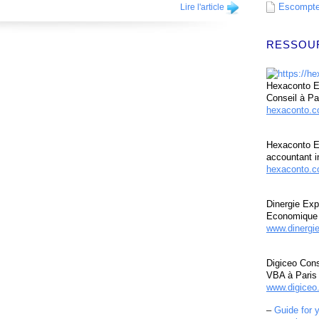
Escompte 
Lire l'article
RESSOU
Hexaconto Ex
Conseil à Pa
hexaconto.
Hexaconto E
accountant i
hexaconto.c
Dinergie Exp
Economique 
www.dinergi
Digiceo Cons
VBA à Paris
www.digiceo.
–
Guide for 