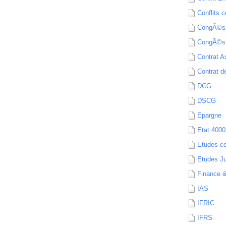
Conflits c
CongÃ©s
CongÃ©s
Contrat A
Contrat de
DCG
DSCG
Epargne
Etat 4000
Etudes c
Etudes Ju
Finance 
IAS
IFRIC
IFRS