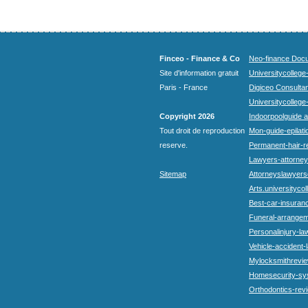
Finceo - Finance & Co
Neo-finance Docu
Site d'information gratuit
Universitycollege
Paris - France
Digiceo Consultan
Universitycollege
Copyright 2026
Indoorpoolguide a
Tout droit de reproduction
Mon-guide-epilatio
reserve.
Permanent-hair-r
Lawyers-attorneys
Sitemap
Attorneyslawyers
Arts.universitycol
Best-car-insuran
Funeral-arrangem
Personalinjury-la
Vehicle-accident-
Mylocksmithrevie
Homesecurity-sy
Orthodontics-rev