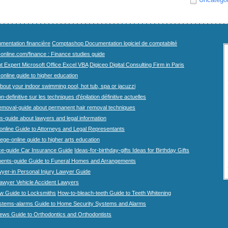
mentation financière
Comptashop Documentation logiciel de comptablité
-online.com/finance : Finance studies guide
t Expert Microsoft Office Excel VBA
Digiceo Digital Consulting Firm in Paris
-online guide to higher education
bout your indoor swimming pool, hot tub, spa or jacuzzi
n-definitive sur les techniques d'épilation définitive actuelles
emoval-guide about permanent hair removal techniques
-guide about lawyers and legal information
online Guide to Attorneys and Legal Representants
lege-online guide to higher arts education
ce-guide Car Insurance Guide
Ideas-for-birthday-gifts Ideas for Birthday Gifts
ents-guide Guide to Funeral Homes and Arrangements
wyer-in Personal Injury Lawyer Guide
lawyer Vehicle Accident Lawyers
w Guide to Locksmiths
How-to-bleach-teeth Guide to Teeth Whitening
stems-alarms Guide to Home Security Systems and Alarms
iews Guide to Orthodontics and Orthodontists