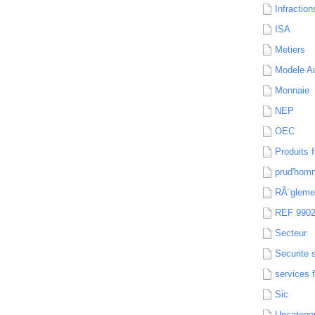
Infraction
ISA
Metiers
Modele Au
Monnaie
NEP
OEC
Produits f
prud'hom
RÃ¨gleme
REF 990
Secteur
Securite 
services 
Sic
Uncatego