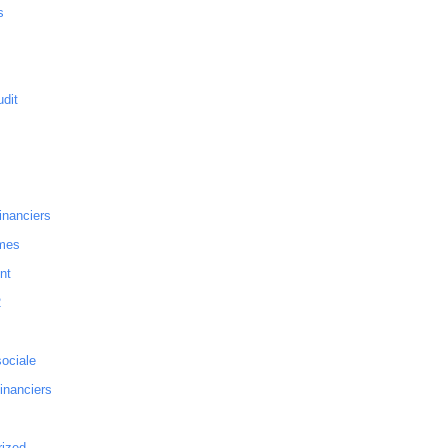
s
dit
inanciers
mes
nt
2
sociale
financiers
rized