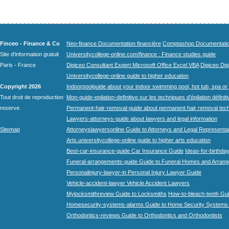
Finceo - Finance & Co
Neo-finance Documentation financière
Comptashop Documentation 
Site d'information gratuit
Universitycollege-online.com/finance : Finance studies guide
Paris - France
Digiceo Consultant Expert Microsoft Office Excel VBA
Digiceo Digi
Universitycollege-online guide to higher education
Copyright 2026
Indoorpoolguide about your indoor swimming pool, hot tub, spa or 
Tout droit de reproduction
Mon-guide-epilation-definitive sur les techniques d'épilation définit
reserve.
Permanent-hair-removal-guide about permanent hair removal tec
Lawyers-attorneys-guide about lawyers and legal information
Sitemap
Attorneyslawyersonline Guide to Attorneys and Legal Representa
Arts.universitycollege-online guide to higher arts education
Best-car-insurance-guide Car Insurance Guide
Ideas-for-birthday
Funeral-arrangements-guide Guide to Funeral Homes and Arran
Personalinjury-lawyer-in Personal Injury Lawyer Guide
Vehicle-accident-lawyer Vehicle Accident Lawyers
Mylocksmithreview Guide to Locksmiths
How-to-bleach-teeth Gui
Homesecurity-systems-alarms Guide to Home Security Systems
Orthodontics-reviews Guide to Orthodontics and Orthodontists