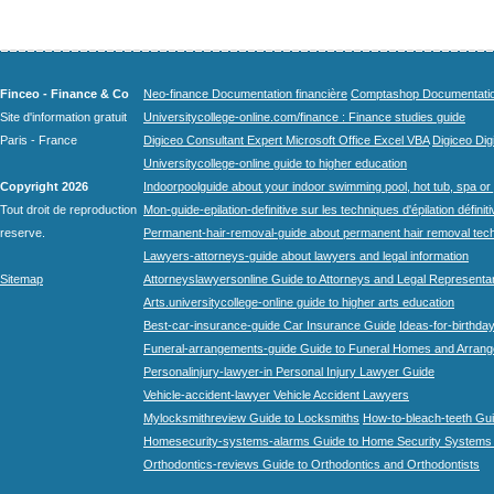
Finceo - Finance & Co
Neo-finance Documentation financière
Comptashop Documentation 
Site d'information gratuit
Universitycollege-online.com/finance : Finance studies guide
Paris - France
Digiceo Consultant Expert Microsoft Office Excel VBA
Digiceo Digi
Universitycollege-online guide to higher education
Copyright 2026
Indoorpoolguide about your indoor swimming pool, hot tub, spa or 
Tout droit de reproduction
Mon-guide-epilation-definitive sur les techniques d'épilation définit
reserve.
Permanent-hair-removal-guide about permanent hair removal tec
Lawyers-attorneys-guide about lawyers and legal information
Sitemap
Attorneyslawyersonline Guide to Attorneys and Legal Representa
Arts.universitycollege-online guide to higher arts education
Best-car-insurance-guide Car Insurance Guide
Ideas-for-birthday
Funeral-arrangements-guide Guide to Funeral Homes and Arran
Personalinjury-lawyer-in Personal Injury Lawyer Guide
Vehicle-accident-lawyer Vehicle Accident Lawyers
Mylocksmithreview Guide to Locksmiths
How-to-bleach-teeth Gui
Homesecurity-systems-alarms Guide to Home Security Systems
Orthodontics-reviews Guide to Orthodontics and Orthodontists