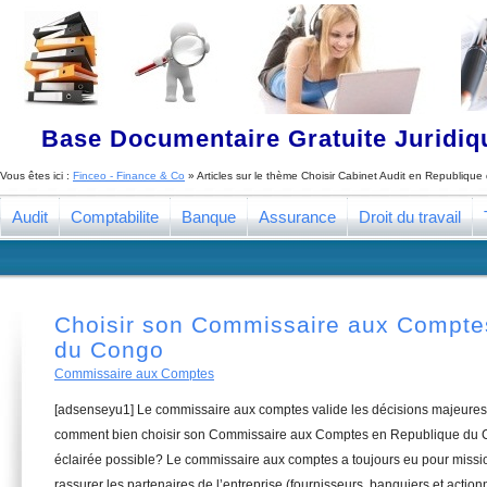
Base Documentaire Gratuite Juridi
Vous êtes ici :
Finceo - Finance & Co
» Articles sur le thème
Choisir Cabinet Audit en Republiqu
Audit
Comptabilite
Banque
Assurance
Droit du travail
Choisir son Commissaire aux Compte
du Congo
Commissaire aux Comptes
[adsenseyu1] Le commissaire aux comptes valide les décisions majeures 
comment bien choisir son Commissaire aux Comptes en Republique du Co
éclairée possible? Le commissaire aux comptes a toujours eu pour missio
rassurer les partenaires de l’entreprise (fournisseurs, banquiers et action