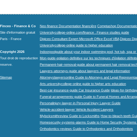
Finceo - Finance & Co
Neo-finance Documentation financière
Comptashop Documentation 
Site d'information gratuit
Universitycollege-online.com/finance : Finance studies guide
Paris - France
Digiceo Consultant Expert Microsoft Office Excel VBA
Digiceo Digi
Universitycollege-online guide to higher education
Copyright 2026
Indoorpoolguide about your indoor swimming pool, hot tub, spa or 
Tout droit de reproduction
Mon-guide-epilation-definitive sur les techniques d'épilation définit
reserve.
Permanent-hair-removal-guide about permanent hair removal tec
Lawyers-attorneys-guide about lawyers and legal information
Sitemap
Attorneyslawyersonline Guide to Attorneys and Legal Representa
Arts.universitycollege-online guide to higher arts education
Best-car-insurance-guide Car Insurance Guide
Ideas-for-birthday
Funeral-arrangements-guide Guide to Funeral Homes and Arran
Personalinjury-lawyer-in Personal Injury Lawyer Guide
Vehicle-accident-lawyer Vehicle Accident Lawyers
Mylocksmithreview Guide to Locksmiths
How-to-bleach-teeth Gui
Homesecurity-systems-alarms Guide to Home Security Systems
Orthodontics-reviews Guide to Orthodontics and Orthodontists