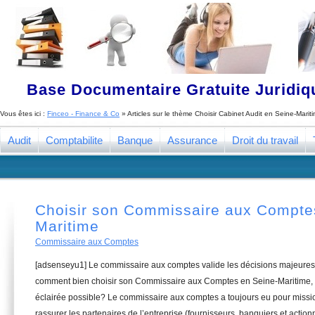
Base Documentaire Gratuite Juridi
Vous êtes ici :
Finceo - Finance & Co
» Articles sur le thème
Choisir Cabinet Audit en Seine-Marit
Audit
Comptabilite
Banque
Assurance
Droit du travail
Choisir son Commissaire aux Compte
Maritime
Commissaire aux Comptes
[adsenseyu1] Le commissaire aux comptes valide les décisions majeures 
comment bien choisir son Commissaire aux Comptes en Seine-Maritime, d
éclairée possible? Le commissaire aux comptes a toujours eu pour missio
rassurer les partenaires de l’entreprise (fournisseurs, banquiers et actionn