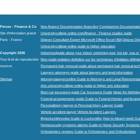
Finceo - Finance & Co
Neo-finance Documentation financière
Comptashop Documentation 
Site d'information gratuit
Universitycollege-online.com/finance : Finance studies guide
Paris - France
Digiceo Consultant Expert Microsoft Office Excel VBA
Digiceo Digi
Universitycollege-online guide to higher education
Copyright 2026
Indoorpoolguide about your indoor swimming pool, hot tub, spa or 
Tout droit de reproduction
Mon-guide-epilation-definitive sur les techniques d'épilation définit
reserve.
Permanent-hair-removal-guide about permanent hair removal tec
Lawyers-attorneys-guide about lawyers and legal information
Sitemap
Attorneyslawyersonline Guide to Attorneys and Legal Representa
Arts.universitycollege-online guide to higher arts education
Best-car-insurance-guide Car Insurance Guide
Ideas-for-birthday
Funeral-arrangements-guide Guide to Funeral Homes and Arran
Personalinjury-lawyer-in Personal Injury Lawyer Guide
Vehicle-accident-lawyer Vehicle Accident Lawyers
Mylocksmithreview Guide to Locksmiths
How-to-bleach-teeth Gui
Homesecurity-systems-alarms Guide to Home Security Systems
Orthodontics-reviews Guide to Orthodontics and Orthodontists