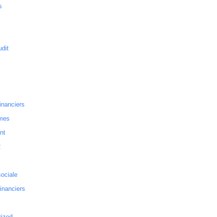
s
dit
inanciers
mes
nt
2
sociale
financiers
rized