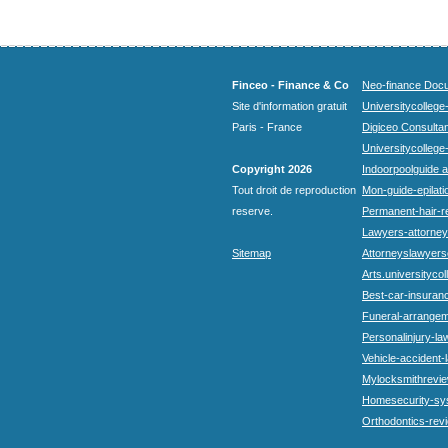
Finceo - Finance & Co
Neo-finance Docu
Site d'information gratuit
Universitycollege
Paris - France
Digiceo Consultan
Universitycollege
Copyright 2026
Indoorpoolguide a
Tout droit de reproduction
Mon-guide-epilatio
reserve.
Permanent-hair-r
Lawyers-attorneys
Sitemap
Attorneyslawyers
Arts.universitycol
Best-car-insuran
Funeral-arrangem
Personalinjury-la
Vehicle-accident-
Mylocksmithrevie
Homesecurity-sy
Orthodontics-rev