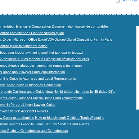
mentation financière
Comptashop Documentation logiciel de comptablité
-online.com/finance : Finance studies guide
t Expert Microsoft Office Excel VBA
Digiceo Digital Consulting Firm in Paris
-online guide to higher education
bout your indoor swimming pool, hot tub, spa or jacuzzi
n-definitive sur les techniques d'épilation définitive actuelles
emoval-guide about permanent hair removal techniques
-guide about lawyers and legal information
online Guide to Attorneys and Legal Representants
lege-online guide to higher arts education
ce-guide Car Insurance Guide
Ideas-for-birthday-gifts Ideas for Birthday Gifts
ents-guide Guide to Funeral Homes and Arrangements
wyer-in Personal Injury Lawyer Guide
lawyer Vehicle Accident Lawyers
w Guide to Locksmiths
How-to-bleach-teeth Guide to Teeth Whitening
stems-alarms Guide to Home Security Systems and Alarms
iews Guide to Orthodontics and Orthodontists