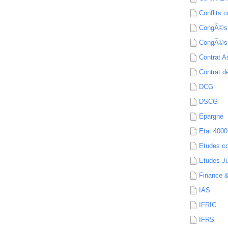
Conflits c
CongÃ©s
CongÃ©s
Contrat A
Contrat de
DCG
DSCG
Epargne
Etat 4000
Etudes c
Etudes Ju
Finance 
IAS
IFRIC
IFRS