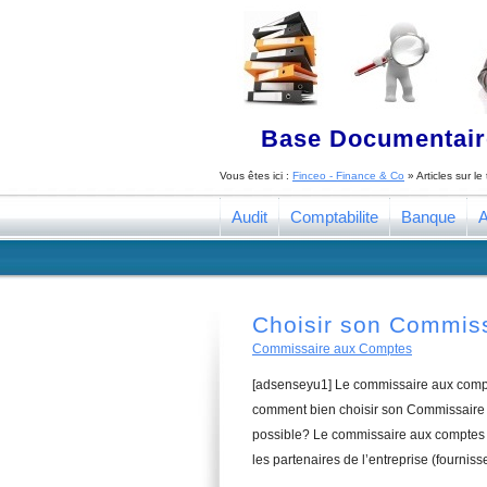
Base Documentaire
Vous êtes ici :
Finceo - Finance & Co
» Articles sur l
Audit
Comptabilite
Banque
A
Choisir son Commis
Commissaire aux Comptes
[adsenseyu1] Le commissaire aux compte
comment bien choisir son Commissaire 
possible? Le commissaire aux comptes a
les partenaires de l’entreprise (fourniss