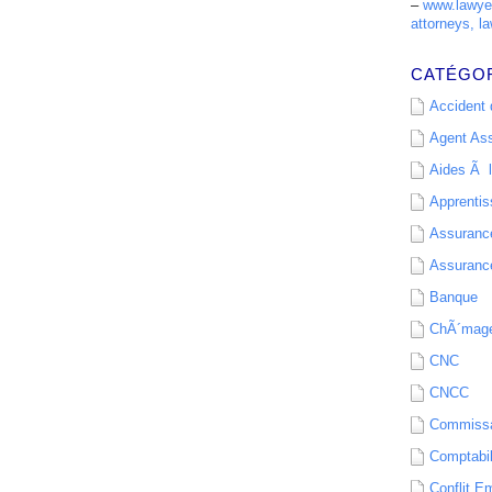
–
www.lawyer
attorneys, la
CATÉGO
Accident d
Agent As
Aides Ã l
Apprenti
Assurance
Assurance
Banque
ChÃ´mag
CNC
CNCC
Commissa
Comptabil
Conflit E