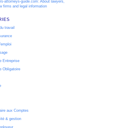
s-attorneys-guide.com: About lawyers,
w firms and legal information
RIES
u travail
surance
'emploi
ssage
 Entreprise
 Obligatoire
e
ire aux Comptes
ité & gestion
mployeur