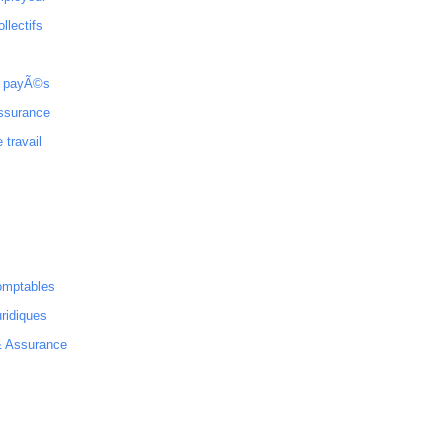
ollectifs
 payÃ©s
ssurance
 travail
omptables
ridiques
& Assurance