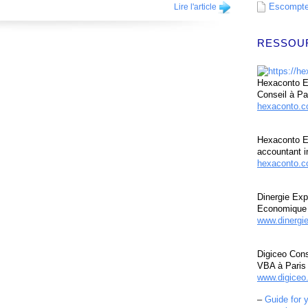
Escompte 
Lire l'article
RESSOU
Hexaconto Ex
Conseil à Pa
hexaconto.
Hexaconto E
accountant i
hexaconto.c
Dinergie Exp
Economique 
www.dinergi
Digiceo Cons
VBA à Paris
www.digiceo.
–
Guide for 