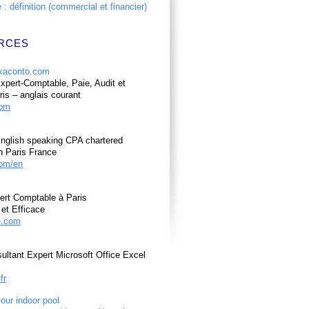
: définition (commercial et financier)
RCES
pert-Comptable, Paie, Audit et
ris – anglais courant
com
nglish speaking CPA chartered
n Paris France
om/en
ert Comptable à Paris
et Efficace
e.com
ultant Expert Microsoft Office Excel
fr
your indoor pool