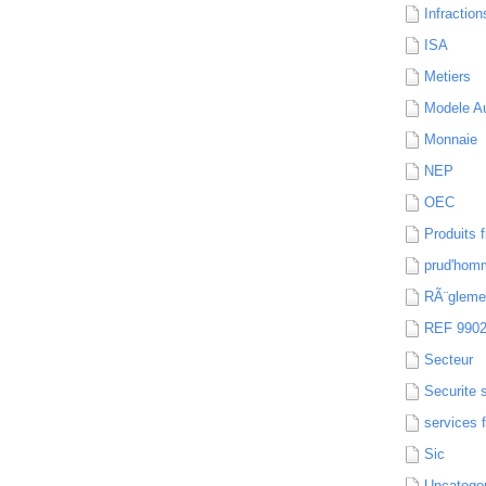
Infraction
ISA
Metiers
Modele Au
Monnaie
NEP
OEC
Produits f
prud'hom
RÃ¨gleme
REF 990
Secteur
Securite 
services 
Sic
Uncatego