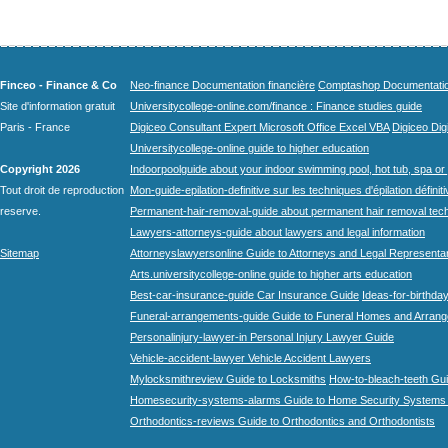
Finceo - Finance & Co
Neo-finance Documentation financière
Comptashop Documentation 
Site d'information gratuit
Universitycollege-online.com/finance : Finance studies guide
Paris - France
Digiceo Consultant Expert Microsoft Office Excel VBA
Digiceo Digi
Universitycollege-online guide to higher education
Copyright 2026
Indoorpoolguide about your indoor swimming pool, hot tub, spa or 
Tout droit de reproduction
Mon-guide-epilation-definitive sur les techniques d'épilation définit
reserve.
Permanent-hair-removal-guide about permanent hair removal tec
Lawyers-attorneys-guide about lawyers and legal information
Sitemap
Attorneyslawyersonline Guide to Attorneys and Legal Representa
Arts.universitycollege-online guide to higher arts education
Best-car-insurance-guide Car Insurance Guide
Ideas-for-birthday
Funeral-arrangements-guide Guide to Funeral Homes and Arran
Personalinjury-lawyer-in Personal Injury Lawyer Guide
Vehicle-accident-lawyer Vehicle Accident Lawyers
Mylocksmithreview Guide to Locksmiths
How-to-bleach-teeth Gui
Homesecurity-systems-alarms Guide to Home Security Systems
Orthodontics-reviews Guide to Orthodontics and Orthodontists