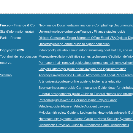
Finceo - Finance & Co
Neo-finance Documentation financière
Comptashop Documentation 
Site d'information gratuit
Universitycollege-online.com/finance : Finance studies guide
Paris - France
Digiceo Consultant Expert Microsoft Office Excel VBA
Digiceo Digi
Universitycollege-online guide to higher education
Copyright 2026
Indoorpoolguide about your indoor swimming pool, hot tub, spa or 
Tout droit de reproduction
Mon-guide-epilation-definitive sur les techniques d'épilation définit
reserve.
Permanent-hair-removal-guide about permanent hair removal tec
Lawyers-attorneys-guide about lawyers and legal information
Sitemap
Attorneyslawyersonline Guide to Attorneys and Legal Representa
Arts.universitycollege-online guide to higher arts education
Best-car-insurance-guide Car Insurance Guide
Ideas-for-birthday
Funeral-arrangements-guide Guide to Funeral Homes and Arran
Personalinjury-lawyer-in Personal Injury Lawyer Guide
Vehicle-accident-lawyer Vehicle Accident Lawyers
Mylocksmithreview Guide to Locksmiths
How-to-bleach-teeth Gui
Homesecurity-systems-alarms Guide to Home Security Systems
Orthodontics-reviews Guide to Orthodontics and Orthodontists