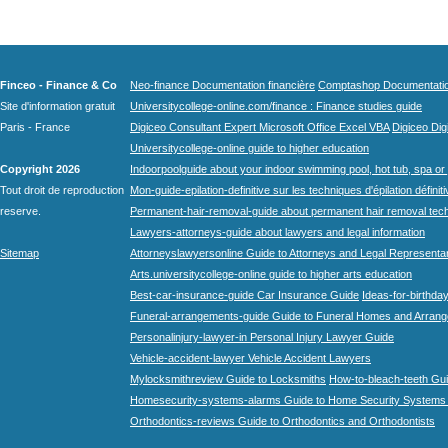
Finceo - Finance & Co
Neo-finance Documentation financière
Comptashop Documentation 
Site d'information gratuit
Universitycollege-online.com/finance : Finance studies guide
Paris - France
Digiceo Consultant Expert Microsoft Office Excel VBA
Digiceo Digi
Universitycollege-online guide to higher education
Copyright 2026
Indoorpoolguide about your indoor swimming pool, hot tub, spa or 
Tout droit de reproduction
Mon-guide-epilation-definitive sur les techniques d'épilation définit
reserve.
Permanent-hair-removal-guide about permanent hair removal tec
Lawyers-attorneys-guide about lawyers and legal information
Sitemap
Attorneyslawyersonline Guide to Attorneys and Legal Representa
Arts.universitycollege-online guide to higher arts education
Best-car-insurance-guide Car Insurance Guide
Ideas-for-birthday
Funeral-arrangements-guide Guide to Funeral Homes and Arran
Personalinjury-lawyer-in Personal Injury Lawyer Guide
Vehicle-accident-lawyer Vehicle Accident Lawyers
Mylocksmithreview Guide to Locksmiths
How-to-bleach-teeth Gui
Homesecurity-systems-alarms Guide to Home Security Systems
Orthodontics-reviews Guide to Orthodontics and Orthodontists