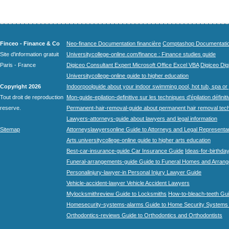
Finceo - Finance & Co
Neo-finance Documentation financière
Comptashop Documentation 
Site d'information gratuit
Universitycollege-online.com/finance : Finance studies guide
Paris - France
Digiceo Consultant Expert Microsoft Office Excel VBA
Digiceo Digi
Universitycollege-online guide to higher education
Copyright 2026
Indoorpoolguide about your indoor swimming pool, hot tub, spa or 
Tout droit de reproduction
Mon-guide-epilation-definitive sur les techniques d'épilation définit
reserve.
Permanent-hair-removal-guide about permanent hair removal tec
Lawyers-attorneys-guide about lawyers and legal information
Sitemap
Attorneyslawyersonline Guide to Attorneys and Legal Representa
Arts.universitycollege-online guide to higher arts education
Best-car-insurance-guide Car Insurance Guide
Ideas-for-birthday
Funeral-arrangements-guide Guide to Funeral Homes and Arran
Personalinjury-lawyer-in Personal Injury Lawyer Guide
Vehicle-accident-lawyer Vehicle Accident Lawyers
Mylocksmithreview Guide to Locksmiths
How-to-bleach-teeth Gui
Homesecurity-systems-alarms Guide to Home Security Systems
Orthodontics-reviews Guide to Orthodontics and Orthodontists