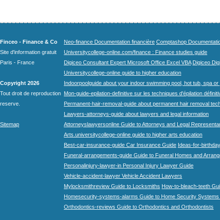
Finceo - Finance & Co
Neo-finance Documentation financière
Comptashop Documentation 
Site d'information gratuit
Universitycollege-online.com/finance : Finance studies guide
Paris - France
Digiceo Consultant Expert Microsoft Office Excel VBA
Digiceo Digi
Universitycollege-online guide to higher education
Copyright 2026
Indoorpoolguide about your indoor swimming pool, hot tub, spa or 
Tout droit de reproduction
Mon-guide-epilation-definitive sur les techniques d'épilation définit
reserve.
Permanent-hair-removal-guide about permanent hair removal tec
Lawyers-attorneys-guide about lawyers and legal information
Sitemap
Attorneyslawyersonline Guide to Attorneys and Legal Representa
Arts.universitycollege-online guide to higher arts education
Best-car-insurance-guide Car Insurance Guide
Ideas-for-birthday
Funeral-arrangements-guide Guide to Funeral Homes and Arran
Personalinjury-lawyer-in Personal Injury Lawyer Guide
Vehicle-accident-lawyer Vehicle Accident Lawyers
Mylocksmithreview Guide to Locksmiths
How-to-bleach-teeth Gui
Homesecurity-systems-alarms Guide to Home Security Systems
Orthodontics-reviews Guide to Orthodontics and Orthodontists