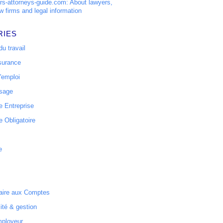
s-attorneys-guide.com: About lawyers,
w firms and legal information
RIES
u travail
surance
'emploi
ssage
 Entreprise
 Obligatoire
e
ire aux Comptes
ité & gestion
mployeur