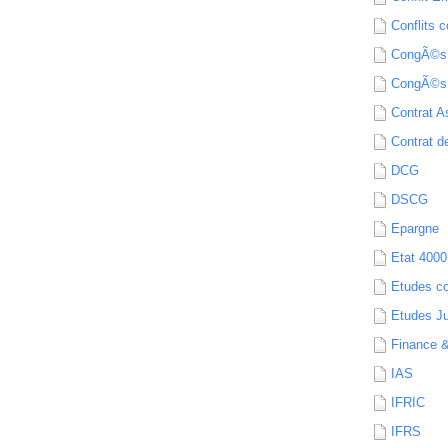
Conflits c
CongÃ©s
CongÃ©s
Contrat A
Contrat de
DCG
DSCG
Epargne
Etat 4000
Etudes c
Etudes Ju
Finance 
IAS
IFRIC
IFRS