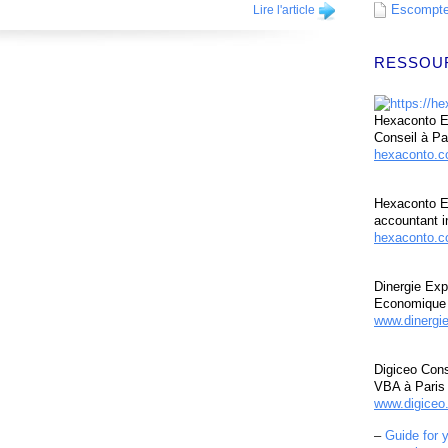
Escompte 
Lire l'article
RESSOU
Hexaconto Ex
Conseil à Pa
hexaconto.
Hexaconto E
accountant i
hexaconto.c
Dinergie Exp
Economique 
www.dinergi
Digiceo Cons
VBA à Paris
www.digiceo.
–
Guide for 