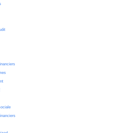
s
dit
inanciers
mes
nt
2
sociale
financiers
rized