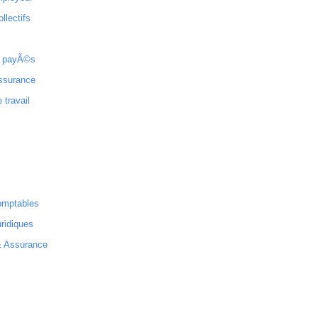
ollectifs
 payÃ©s
ssurance
 travail
omptables
ridiques
& Assurance