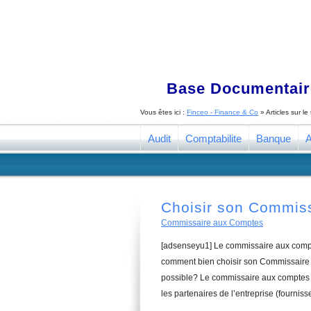
Base Documentaire
Vous êtes ici :
Finceo - Finance & Co
» Articles sur l
Audit
Comptabilite
Banque
A
Choisir son Commiss
Commissaire aux Comptes
[adsenseyu1] Le commissaire aux compte
comment bien choisir son Commissaire a
possible? Le commissaire aux comptes a
les partenaires de l’entreprise (fourniss