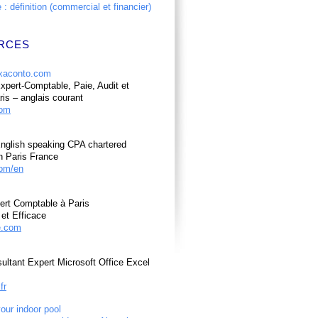
: définition (commercial et financier)
RCES
pert-Comptable, Paie, Audit et
ris – anglais courant
com
nglish speaking CPA chartered
n Paris France
om/en
ert Comptable à Paris
et Efficace
e.com
ultant Expert Microsoft Office Excel
fr
your indoor pool