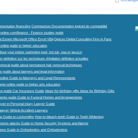
mentation financière
Comptashop Documentation logiciel de comptablité
-online.com/finance : Finance studies guide
t Expert Microsoft Office Excel VBA
Digiceo Digital Consulting Firm in Paris
-online guide to higher education
bout your indoor swimming pool, hot tub, spa or jacuzzi
n-definitive sur les techniques d'épilation définitive actuelles
emoval-guide about permanent hair removal techniques
-guide about lawyers and legal information
online Guide to Attorneys and Legal Representants
lege-online guide to higher arts education
ce-guide Car Insurance Guide
Ideas-for-birthday-gifts Ideas for Birthday Gifts
ents-guide Guide to Funeral Homes and Arrangements
wyer-in Personal Injury Lawyer Guide
lawyer Vehicle Accident Lawyers
w Guide to Locksmiths
How-to-bleach-teeth Guide to Teeth Whitening
stems-alarms Guide to Home Security Systems and Alarms
iews Guide to Orthodontics and Orthodontists