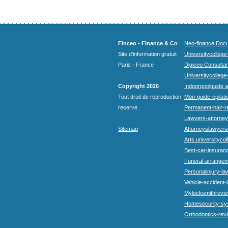
Finceo - Finance & Co
Neo-finance Docu
Site d'information gratuit
Universitycollege
Paris - France
Digiceo Consultan
Universitycollege
Copyright 2026
Indoorpoolguide a
Tout droit de reproduction
Mon-guide-epilatio
reserve.
Permanent-hair-r
Lawyers-attorneys
Sitemap
Attorneyslawyers
Arts.universitycol
Best-car-insuran
Funeral-arrangem
Personalinjury-la
Vehicle-accident-
Mylocksmithrevie
Homesecurity-sy
Orthodontics-rev