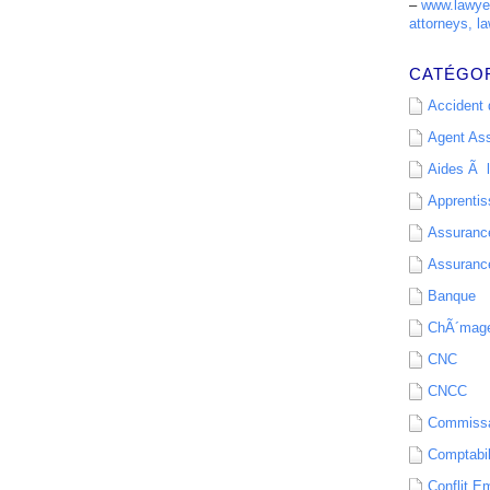
–
www.lawyer
attorneys, la
CATÉGO
Accident d
Agent As
Aides Ã l
Apprenti
Assurance
Assurance
Banque
ChÃ´mag
CNC
CNCC
Commissa
Comptabil
Conflit E