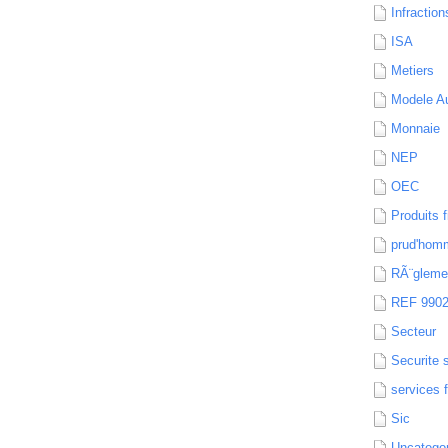
Infraction
ISA
Metiers
Modele Au
Monnaie
NEP
OEC
Produits f
prud'hom
RÃ¨gleme
REF 990
Secteur
Securite 
services 
Sic
Uncatego