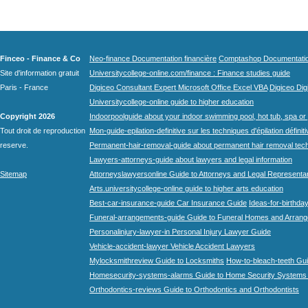
Finceo - Finance & Co
Neo-finance Documentation financière
Comptashop Documentation 
Site d'information gratuit
Universitycollege-online.com/finance : Finance studies guide
Paris - France
Digiceo Consultant Expert Microsoft Office Excel VBA
Digiceo Digi
Universitycollege-online guide to higher education
Copyright 2026
Indoorpoolguide about your indoor swimming pool, hot tub, spa or 
Tout droit de reproduction
Mon-guide-epilation-definitive sur les techniques d'épilation définit
reserve.
Permanent-hair-removal-guide about permanent hair removal tec
Lawyers-attorneys-guide about lawyers and legal information
Sitemap
Attorneyslawyersonline Guide to Attorneys and Legal Representa
Arts.universitycollege-online guide to higher arts education
Best-car-insurance-guide Car Insurance Guide
Ideas-for-birthday
Funeral-arrangements-guide Guide to Funeral Homes and Arran
Personalinjury-lawyer-in Personal Injury Lawyer Guide
Vehicle-accident-lawyer Vehicle Accident Lawyers
Mylocksmithreview Guide to Locksmiths
How-to-bleach-teeth Gui
Homesecurity-systems-alarms Guide to Home Security Systems
Orthodontics-reviews Guide to Orthodontics and Orthodontists