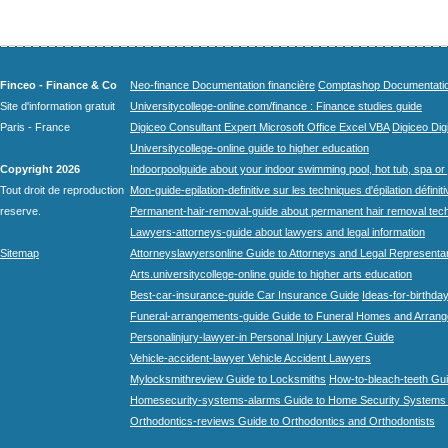
Finceo - Finance & Co
Neo-finance Documentation financière
Comptashop Documentation 
Site d'information gratuit
Universitycollege-online.com/finance : Finance studies guide
Paris - France
Digiceo Consultant Expert Microsoft Office Excel VBA
Digiceo Digi
Universitycollege-online guide to higher education
Copyright 2026
Indoorpoolguide about your indoor swimming pool, hot tub, spa or 
Tout droit de reproduction
Mon-guide-epilation-definitive sur les techniques d'épilation définit
reserve.
Permanent-hair-removal-guide about permanent hair removal tec
Lawyers-attorneys-guide about lawyers and legal information
Sitemap
Attorneyslawyersonline Guide to Attorneys and Legal Representa
Arts.universitycollege-online guide to higher arts education
Best-car-insurance-guide Car Insurance Guide
Ideas-for-birthday
Funeral-arrangements-guide Guide to Funeral Homes and Arran
Personalinjury-lawyer-in Personal Injury Lawyer Guide
Vehicle-accident-lawyer Vehicle Accident Lawyers
Mylocksmithreview Guide to Locksmiths
How-to-bleach-teeth Gui
Homesecurity-systems-alarms Guide to Home Security Systems
Orthodontics-reviews Guide to Orthodontics and Orthodontists