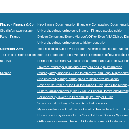
Finceo - Finance & Co
Neo-finance Documentation financière
Comptashop Documentation 
Site d'information gratuit
Universitycollege-online.com/finance : Finance studies guide
Paris - France
Digiceo Consultant Expert Microsoft Office Excel VBA
Digiceo Digi
Universitycollege-online guide to higher education
Copyright 2026
Indoorpoolguide about your indoor swimming pool, hot tub, spa or 
Tout droit de reproduction
Mon-guide-epilation-definitive sur les techniques d'épilation définit
reserve.
Permanent-hair-removal-guide about permanent hair removal tec
Lawyers-attorneys-guide about lawyers and legal information
Sitemap
Attorneyslawyersonline Guide to Attorneys and Legal Representa
Arts.universitycollege-online guide to higher arts education
Best-car-insurance-guide Car Insurance Guide
Ideas-for-birthday
Funeral-arrangements-guide Guide to Funeral Homes and Arran
Personalinjury-lawyer-in Personal Injury Lawyer Guide
Vehicle-accident-lawyer Vehicle Accident Lawyers
Mylocksmithreview Guide to Locksmiths
How-to-bleach-teeth Gui
Homesecurity-systems-alarms Guide to Home Security Systems
Orthodontics-reviews Guide to Orthodontics and Orthodontists